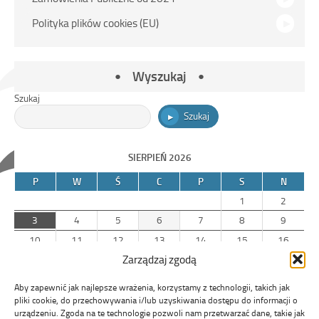
Polityka plików cookies (EU)
Wyszukaj
Szukaj
Szukaj
SIERPIEŃ 2026
P
W
Ś
C
P
S
N
1
2
3
4
5
6
7
8
9
10
11
12
13
14
15
16
Zarządzaj zgodą
17
18
19
20
21
22
23
24
25
26
27
28
29
30
Aby zapewnić jak najlepsze wrażenia, korzystamy z technologii, takich jak
31
pliki cookie, do przechowywania i/lub uzyskiwania dostępu do informacji o
urządzeniu. Zgoda na te technologie pozwoli nam przetwarzać dane, takie jak