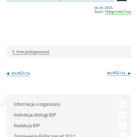
Opublikowano
04 lis 2024
w
Autor:
Małgorzata Czaj
dniu
5. Inne postępowania
Nawigacja
wpisu
80/KŚZ/24
83/KŚZ/24
Menu
Informacje o organizacji
główne
Instrukcja obsługi BIP
Redakcja BIP
Zamówienia Publiczne od 2021