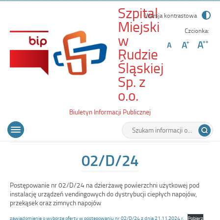
Szpital
Wersja kontrastowa
Miejski
Czcionka:
w
Rudzie
Śląskiej
Sp. z
-
o.o.
02/D/24
Biuletyn Informacji Publicznej
Wyszukiwarka
Tutaj
Menu
Otwórz
wpisz
główne
menu
szukaną
główne
frazę:
02/D/24
Postępowanie nr 02/D/24 na dzierżawę powierzchni użytkowej pod
instalację urządzeń vendingowych do dystrybucji ciepłych napojów,
przekąsek oraz zimnych napojów
zawiadomienie o wyborze oferty w postępowaniu nr 02/D/24 z dnia 21.11.2024 r.
Pobierz