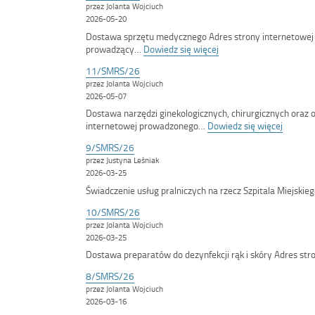
przez Jolanta Wojciuch
title-
2026-05-20
container'>14/SMRS/26</span>
Dostawa sprzętu medycznego Adres strony internetowej
:
prowadzący…
Dowiedz się więcej
<span
11/SMRS/26
class='bip-
przez Jolanta Wojciuch
title-
2026-05-07
container'>12/SMRS/2
Dostawa narzędzi ginekologicznych, chirurgicznych oraz 
:
internetowej prowadzonego…
Dowiedz się więcej
<span
9/SMRS/26
class='b
przez Justyna Leśniak
title-
2026-03-25
contai
Świadczenie usług pralniczych na rzecz Szpitala Miejskie
10/SMRS/26
przez Jolanta Wojciuch
2026-03-25
Dostawa preparatów do dezynfekcji rąk i skóry Adres st
8/SMRS/26
przez Jolanta Wojciuch
2026-03-16