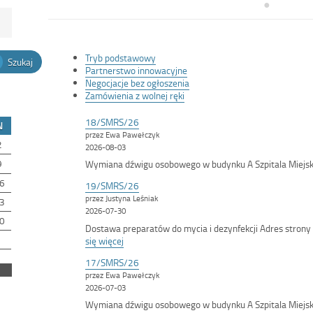
Tryb podstawowy
Szukaj
Partnerstwo innowacyjne
Negocjacje bez ogłoszenia
Zamówienia z wolnej ręki
18/SMRS/26
N
przez Ewa Pawełczyk
2
2026-08-03
9
Wymiana dźwigu osobowego w budynku A Szpitala Miejs
6
19/SMRS/26
przez Justyna Leśniak
3
2026-07-30
0
Dostawa preparatów do mycia i dezynfekcji Adres stro
:
się więcej
<span
17/SMRS/26
class='bip-
przez Ewa Pawełczyk
title-
2026-07-03
container'>19/SMRS/26</span>
Wymiana dźwigu osobowego w budynku A Szpitala Miejs