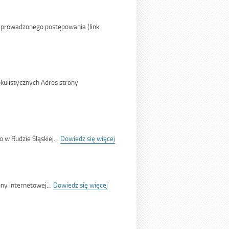
 prowadzonego postępowania (link
6</span>
okulistycznych Adres strony
ip-
ner'>11/SMRS/26</span>
:
go w Rudzie Śląskiej…
Dowiedz się więcej
<span
class='bip-
title-
container'>9/SMRS/26</span>
:
rony internetowej…
Dowiedz się więcej
<span
class='bip-
title-
container'>10/SMRS/26</span>