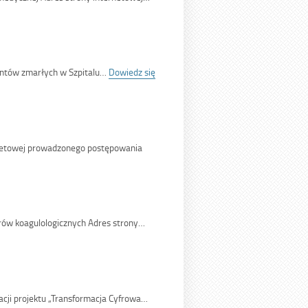
jentów zmarłych w Szpitalu…
Dowiedz się
netowej prowadzonego postępowania
S/26</span>
rów koagulologicznych Adres strony…
acji projektu „Transformacja Cyfrowa…