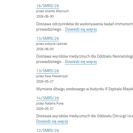
16/SMRS/26
przez Jolanta Wojciuch
2026-06-30
Dostawa odczynników do wykonywania badań immunoche
:
prowadzonego…
Dowiedz się więcej
<span
15/SMRS/26
class='bip-
przez Justyna Leśniak
title-
2026-06-03
container'>16/SMRS
Dostawa wyrobów medycznych dla Oddziału Neonatologic
:
prowadzonego…
Dowiedz się więcej
<span
13/SMRS/26
class='bip-
przez Ewa Pawełczyk
title-
2026-05-27
container'>15/SMRS
Wymiana dźwigu osobowego w budynku A Szpitala Miejs
14/SMRS/26
przez Natalia Pyka
2026-05-27
Dostawa wyrobów medycznych dla Oddziału Chirurgii Ur
:
Dowiedz się więcej
<span
12/SMRS/26
class='bip-