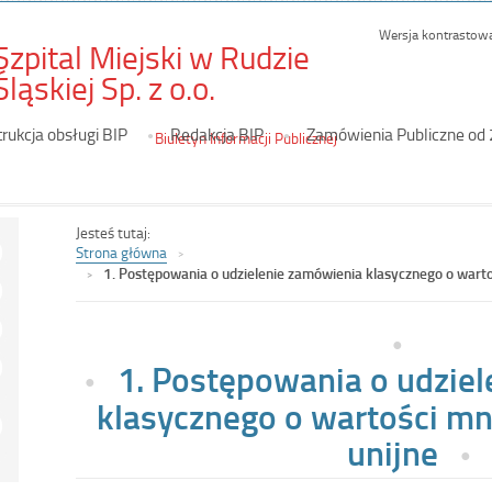
Wersja kontrastow
Szpital Miejski w Rudzie
-
Śląskiej Sp. z o.o.
1.
trukcja obsługi BIP
Redakcja BIP
Zamówienia Publiczne od
Postępowania
Biuletyn Informacji Publicznej
o
udzielenie
zamówienia
Jesteś tutaj:
Strona główna
klasycznego
1. Postępowania o udzielenie zamówienia klasycznego o wartośc
o
wartości
mniejszej
1. Postępowania o udzie
niż
klasycznego o wartości mni
progi
unijne
unijne