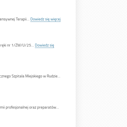
class='bip-
title-
container'>17/SMRS/25</span>
:
ntensywnej Terapii…
Dowiedz się więcej
<span
class='bip-
title-
container'>16/SMRS/25</span>
j ręki nr 1/ZW/U/25…
Dowiedz się
cznego Szpitala Miejskiego w Rudzie…
mii profesjonalnej oraz preparatów…