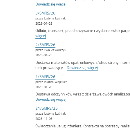
:
Dowiedz się więcej
<span
3/SMRS/26
class='bip-
przez Justyna Leśniak
title-
2026-01-28
container'>4/SMRS/26</span>
Odbiór, transport, przechowywanie i wydanie zwłok pac
:
więcej
<span
2/SMRS/26
class='bip-
przez Ewa Pawełczyk
title-
2026-01-23
container'>3/SMRS/26</span>
Dostawa materiałów opatrunkowych Adres strony inter
:
(link prowadzący…
Dowiedz się więcej
<span
1/SMRS/26
class='bip-
przez Jolanta Wojciuch
title-
2026-01-20
container'>2/SMR
Dostawa odczynników wraz z dzierżawą dwóch analizato
:
Dowiedz się więcej
<span
21/SMRS/25
class='bip-
przez Justyna Leśniak
title-
2025-11-06
container'>1/SMRS/26</span>
Świadczenie usług Inżyniera Kontraktu na potrzeby realiz