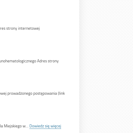
es strony internetowej
/25</span>
unohematologicznego Adres strony
25</span>
owej prowadzonego postępowania (link
5</span>
:
ala Miejskiego w…
Dowiedz się więcej
<span