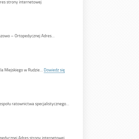
es strony internetowej
26</span>
razowo – Ortopedycznej Adres…
ala Miejskiego w Rudzie…
Dowiedz się
zespołu ratownictwa specjalistycznego…
edycznej Adres strony internetowej…