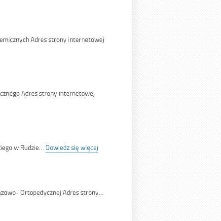
<span
class='bip-
title-
container'>17/SMRS/26</span>
micznych Adres strony internetowej
/26</span>
znego Adres strony internetowej
/26</span>
:
kiego w Rudzie…
Dowiedz się więcej
<span
class='bip-
title-
container'>13/SMRS/26</span>
azowo- Ortopedycznej Adres strony…