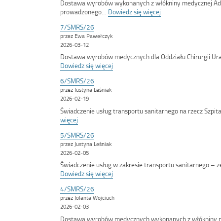
Dostawa wyrobów wykonanych z włókniny medycznej Adr
:
prowadzonego…
Dowiedz się więcej
<span
7/SMRS/26
class='bip-
przez Ewa Pawełczyk
title-
2026-03-12
container'>8/SMRS/
Dostawa wyrobów medycznych dla Oddziału Chirurgii U
:
Dowiedz się więcej
<span
6/SMRS/26
class='bip-
przez Justyna Leśniak
title-
2026-02-19
container'>7/SMRS/26</span>
Świadczenie usług transportu sanitarnego na rzecz Szpit
:
więcej
<span
5/SMRS/26
class='bip-
przez Justyna Leśniak
title-
2026-02-05
container'>6/SMRS/26</span>
Świadczenie usług w zakresie transportu sanitarnego – 
:
Dowiedz się więcej
<span
4/SMRS/26
class='bip-
przez Jolanta Wojciuch
title-
2026-02-03
container'>5/SMRS/26</span>
Dostawa wyrobów medycznych wykonanych z włókniny m