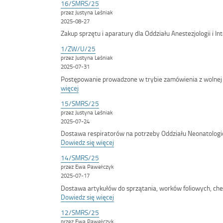
16/SMRS/25
przez Justyna Leśniak
2025-08-27
Zakup sprzętu i aparatury dla Oddziału Anestezjologii i I
1/ZW/U/25
przez Justyna Leśniak
2025-07-31
Postępowanie prowadzone w trybie zamówienia z wolne
:
więcej
<span
15/SMRS/25
class='bip-
przez Justyna Leśniak
title-
2025-07-24
container'>1/ZW/U/25</span>
Dostawa respiratorów na potrzeby Oddziału Neonatologi
:
Dowiedz się więcej
<span
14/SMRS/25
class='bip-
przez Ewa Pawełczyk
title-
2025-07-17
container'>15/SMRS/25</span>
Dostawa artykułów do sprzątania, worków foliowych, che
:
Dowiedz się więcej
<span
12/SMRS/25
class='bip-
przez Ewa Pawełczyk