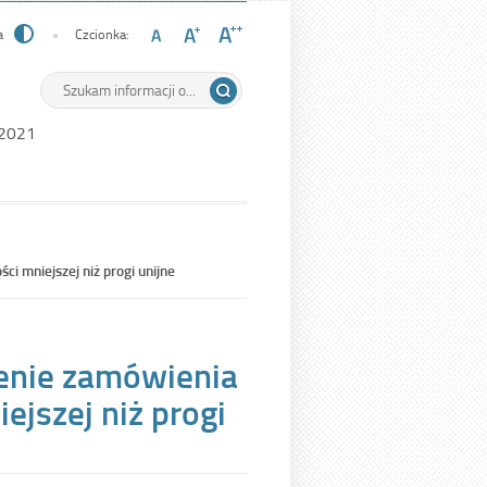
a
Czcionka:
Wyszukiwarka
Tutaj
wpisz
szukaną
 2021
frazę:
i mniejszej niż progi unijne
lenie zamówienia
ejszej niż progi