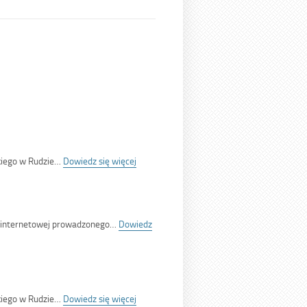
:
kiego w Rudzie…
Dowiedz się więcej
<span
class='bip-
title-
container'>18/SMRS/26</span>
ny internetowej prowadzonego…
Dowiedz
:
kiego w Rudzie…
Dowiedz się więcej