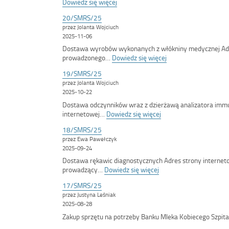
:
Dowiedz się więcej
<span
20/SMRS/25
class='bip-
przez Jolanta Wojciuch
title-
2025-11-06
container'>21/SMRS/25</span>
Dostawa wyrobów wykonanych z włókniny medycznej Adr
:
prowadzonego…
Dowiedz się więcej
<span
19/SMRS/25
class='bip-
przez Jolanta Wojciuch
title-
2025-10-22
container'>20/SMRS
Dostawa odczynników wraz z dzierżawą analizatora imm
:
internetowej…
Dowiedz się więcej
<span
18/SMRS/25
class='bip-
przez Ewa Pawełczyk
title-
2025-09-24
container'>19/SMRS/
Dostawa rękawic diagnostycznych Adres strony internet
:
prowadzący…
Dowiedz się więcej
<span
17/SMRS/25
class='bip-
przez Justyna Leśniak
title-
2025-08-28
container'>18/SMRS/2
Zakup sprzętu na potrzeby Banku Mleka Kobiecego Szpit