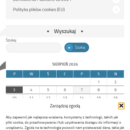
Polityka plików cookies (EU)
Wyszukaj
Szukaj
Szukaj
SIERPIEŃ 2026
P
W
Ś
C
P
S
N
1
2
3
4
5
6
7
8
9
10
11
12
13
14
15
16
Zarządzaj zgodą
17
18
19
20
21
22
23
24
25
26
27
28
29
30
Aby zapewnić jak najlepsze wrażenia, korzystamy z technologii, takich jak
31
pliki cookie, do przechowywania i/lub uzyskiwania dostępu do informacji o
urządzeniu. Zgoda na te technologie pozwoli nam przetwarzać dane, takie jak