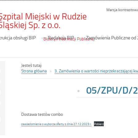
Wersja kontrastow
Szpital Miejski w Rudzie
-
Śląskiej Sp. z o.o.
05/ZPU/D/23
trukcja obsługi BIP
Redakcja BIP
Zamówienia Publiczne od
Biuletyn Informacji Publicznej
Jesteś tutaj:
Strona główna
3. Zamówienia o wartości nieprzekraczającej k
05/ZPU/D/2
Dostawa testów combo
zawiadomienie o wyborze oferty z dnia 27.12.2023 r.
Pobierz