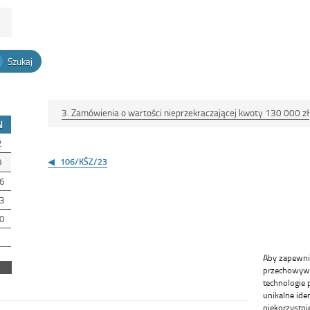
Szukaj
3. Zamówienia o wartości nieprzekraczającej kwoty 130 000 zł
N
2
Nawigacja
wpisu
9
106/KŚZ/23
6
3
0
Aby zapewnić 
przechowywan
technologie 
unikalne ide
niekorzystni