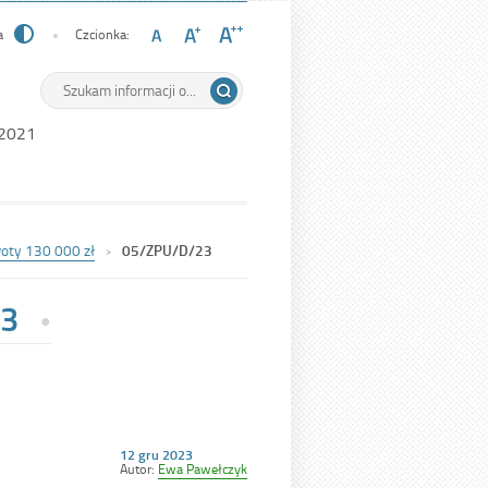
a
Czcionka:
Wyszukiwarka
Tutaj
wpisz
szukaną
 2021
frazę:
woty 130 000 zł
05/ZPU/D/23
3
Opublikowano
12 gru 2023
w
Autor:
Ewa Pawełczyk
dniu