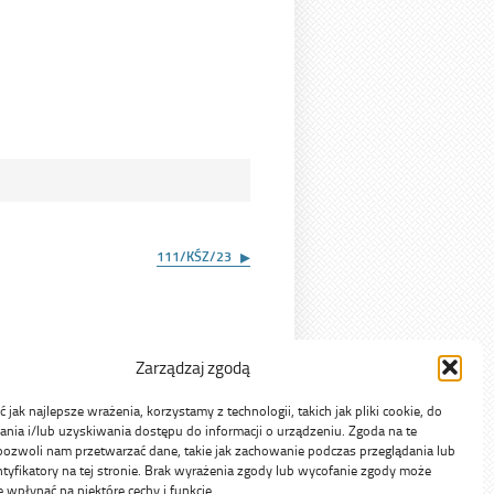
111/KŚZ/23
Zarządzaj zgodą
jak najlepsze wrażenia, korzystamy z technologii, takich jak pliki cookie, do
ia i/lub uzyskiwania dostępu do informacji o urządzeniu. Zgoda na te
pozwoli nam przetwarzać dane, takie jak zachowanie podczas przeglądania lub
ntyfikatory na tej stronie. Brak wyrażenia zgody lub wycofanie zgody może
e wpłynąć na niektóre cechy i funkcje.