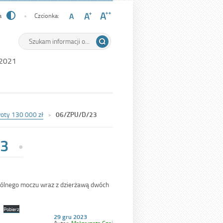
a
Czcionka:
Wyszukiwarka
Tutaj
wpisz
szukaną
 2021
frazę:
woty 130 000 zł
06/ZPU/D/23
3
ólnego moczu wraz z dzierżawą dwóch
Pobierz
Opublikowano
29 gru 2023
w