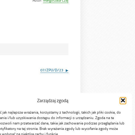
Autor:
Małgorzata Czaj
dniu
07/ZPU/D/23
Zarządzaj zgodą
jak najlepsze wrażenia, korzystamy z technologii, takich jak pliki cookie, do
ia i/lub uzyskiwania dostępu do informacji o urządzeniu. Zgoda na te
pozwoli nam przetwarzać dane, takie jak zachowanie podczas przeglądania lub
ntyfikatory na tej stronie. Brak wyrażenia zgody lub wycofanie zgody może
e wpłynąć na niektóre cechy i funkcje.