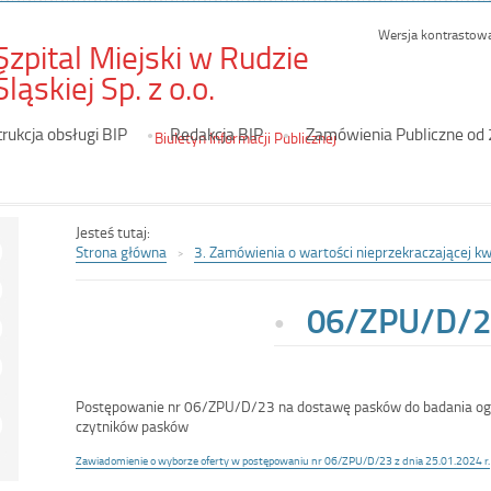
Wersja kontrastow
Szpital Miejski w Rudzie
-
Śląskiej Sp. z o.o.
06/ZPU/D/23
trukcja obsługi BIP
Redakcja BIP
Zamówienia Publiczne od
Biuletyn Informacji Publicznej
Jesteś tutaj:
Strona główna
3. Zamówienia o wartości nieprzekraczającej k
06/ZPU/D/2
Postępowanie nr 06/ZPU/D/23 na dostawę pasków do badania og
czytników pasków
Zawiadomienie o wyborze oferty w postępowaniu nr 06/ZPU/D/23 z dnia 25.01.2024 r.