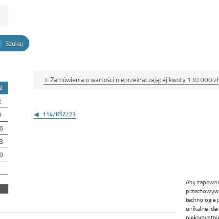
Szukaj
3. Zamówienia o wartości nieprzekraczającej kwoty 130 000 zł
N
2
Nawigacja
wpisu
9
114/KŚZ/23
6
3
0
Aby zapewnić 
przechowywan
technologie 
unikalne ide
niekorzystni