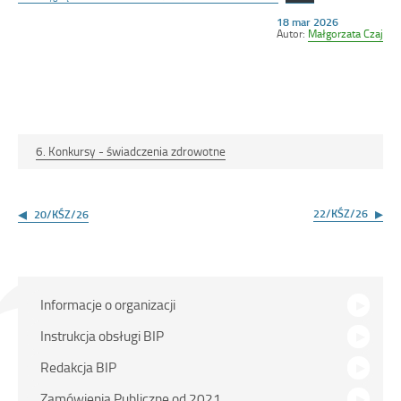
Opublikowano
18 mar 2026
w
Autor:
Małgorzata Czaj
dniu
6. Konkursy - świadczenia zdrowotne
Nawigacja
wpisu
22/KŚZ/26
20/KŚZ/26
Menu
Informacje o organizacji
główne
Instrukcja obsługi BIP
Redakcja BIP
Zamówienia Publiczne od 2021