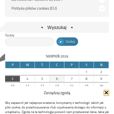
Polityka plików cookies (EU)
Wyszukaj
Szukaj
Szukaj
SIERPIEŃ 2026
P
W
Ś
C
P
S
N
1
2
3
4
5
6
7
8
9
10
11
12
13
14
15
16
Zarządzaj zgodą
17
18
19
20
21
22
23
24
25
26
27
28
29
30
Aby zapewnić jak najlepsze wrażenia, korzystamy z technologii, takich jak
31
pliki cookie, do przechowywania i/lub uzyskiwania dostępu do informacji o
urządzeniu. Zgoda na te technologie pozwoli nam przetwarzać dane, takie jak