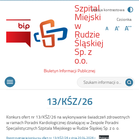
Szpital
Wersja kontrastowa
Miejski
Czcionka:
w
Rudzie
Śląskiej
Sp. z
-
o.o.
13/KŚZ/26
Biuletyn Informacji Publicznej
Wyszukiwarka
Tutaj
Menu
Otwórz
wpisz
główne
menu
szukaną
główne
frazę:
13/KŚZ/26
Konkurs ofert nr 13/KŚZ/26 na wykonywanie świadczeń zdrowotnych
w ramach Poradni Kardiologicznej działającej w Zespole Poradni
Specjalistycznych Szpitala Miejskiego w Rudzie Śląskiej Sp. z o. o.
Rozstrzygnięcie konkursu ofert nr 13/KŚZ/26 z dnia 20.04.2026 r.
Pobierz