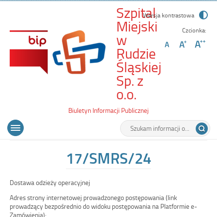
Szpital
Wersja kontrastowa
Miejski
Czcionka:
w
Rudzie
Śląskiej
Sp. z
-
o.o.
17/SMRS/24
Biuletyn Informacji Publicznej
Wyszukiwarka
Tutaj
Menu
Otwórz
wpisz
główne
menu
szukaną
główne
frazę:
17/SMRS/24
Dostawa odzieży operacyjnej
Adres strony internetowej prowadzonego postępowania (link
prowadzący bezpośrednio do widoku postępowania na Platformie e-
Zamówienia):