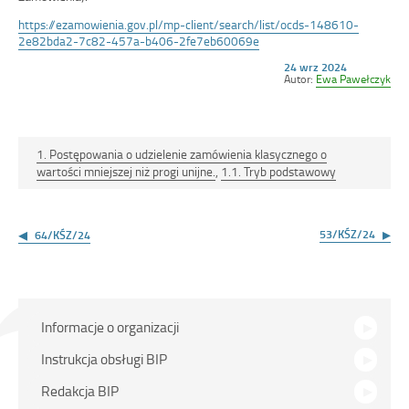
https://ezamowienia.gov.pl/mp-client/search/list/ocds-148610-
2e82bda2-7c82-457a-b406-2fe7eb60069e
Opublikowano
24 wrz 2024
w
Autor:
Ewa Pawełczyk
dniu
1. Postępowania o udzielenie zamówienia klasycznego o
wartości mniejszej niż progi unijne.
,
1.1. Tryb podstawowy
Nawigacja
wpisu
53/KŚZ/24
64/KŚZ/24
Menu
Informacje o organizacji
główne
Instrukcja obsługi BIP
Redakcja BIP