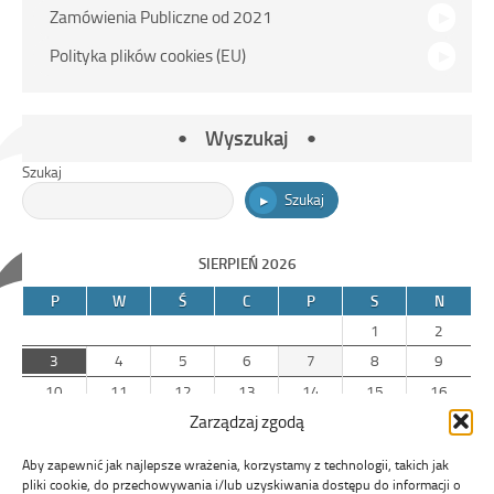
Zamówienia Publiczne od 2021
Polityka plików cookies (EU)
Wyszukaj
Szukaj
Szukaj
SIERPIEŃ 2026
P
W
Ś
C
P
S
N
1
2
3
4
5
6
7
8
9
10
11
12
13
14
15
16
Zarządzaj zgodą
17
18
19
20
21
22
23
24
25
26
27
28
29
30
Aby zapewnić jak najlepsze wrażenia, korzystamy z technologii, takich jak
31
pliki cookie, do przechowywania i/lub uzyskiwania dostępu do informacji o