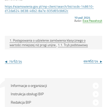
https://ezamowienia.gov.pl/mp-client/search/list/ocds-148610-
d12da624-b638-46b2-8a7e-935d65cbb62c
Opublikowano
10 paź 2024
w
Autor:
Ewa Pawełczyk
dniu
1. Postępowania o udzielenie zamówienia klasycznego o
wartości mniejszej niż progi unijne.
,
1.1. Tryb podstawowy
Nawigacja
wpisu
69/KŚZ/24
73/ŚZ/24
Menu
Informacje o organizacji
główne
Instrukcja obsługi BIP
Redakcja BIP