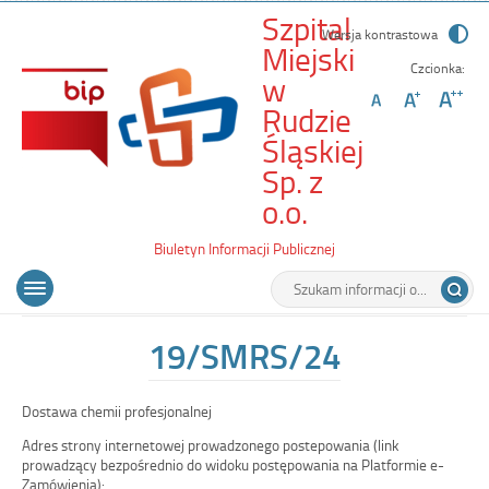
Szpital
Wersja kontrastowa
Miejski
Czcionka:
w
Rudzie
Śląskiej
Sp. z
-
o.o.
19/SMRS/24
Biuletyn Informacji Publicznej
Wyszukiwarka
Tutaj
Menu
Otwórz
wpisz
główne
menu
szukaną
główne
frazę:
19/SMRS/24
Dostawa chemii profesjonalnej
Adres strony internetowej prowadzonego postepowania (link
prowadzący bezpośrednio do widoku postępowania na Platformie e-
Zamówienia):