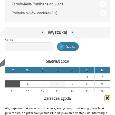
Zamówienia Publiczne od 2021
Polityka plików cookies (EU)
Wyszukaj
Szukaj
Szukaj
SIERPIEŃ 2026
P
W
Ś
C
P
S
N
1
2
3
4
5
6
7
8
9
10
11
12
13
14
15
16
Zarządzaj zgodą
17
18
19
20
21
22
23
24
25
26
27
28
29
30
Aby zapewnić jak najlepsze wrażenia, korzystamy z technologii, takich jak
31
pliki cookie, do przechowywania i/lub uzyskiwania dostępu do informacji o