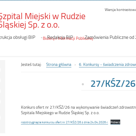
Wersja kontrastow
Szpital Miejski w Rudzie
-
Śląskiej Sp. z o.o.
27/KŚZ/26
trukcja obsługi BIP
Redakcja BIP
Zamówienia Publiczne od
Biuletyn Informacji Publicznej
Jesteś tutaj:
Strona główna
6. Konkursy - świadczenia zdrow
27/KŚZ/26
Konkurs ofert nr 27/KŚZ/26 na wykonywanie świadczeń zdrowotny
Szpitala Miejskiego w Rudzie Śląskiej Sp. z o.o.
rozstrzygnięcie konkursu ofert nr 27/KŚZ/26 z dnia 24.04.2026 r.
Pobierz