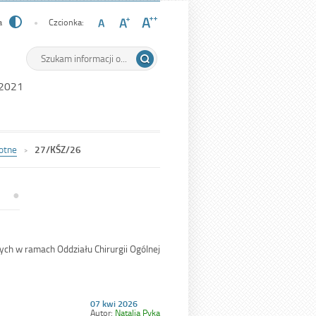
a
Czcionka:
Wyszukiwarka
Tutaj
wpisz
szukaną
 2021
frazę:
otne
27/KŚZ/26
ch w ramach Oddziału Chirurgii Ogólnej
Opublikowano
07 kwi 2026
w
Autor:
Natalia Pyka