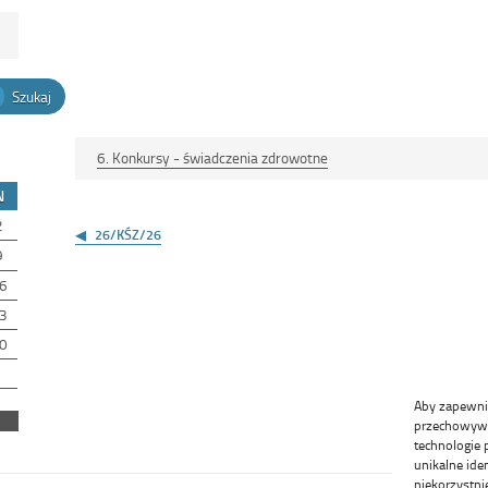
Szukaj
6. Konkursy - świadczenia zdrowotne
N
Nawigacja
2
wpisu
26/KŚZ/26
9
6
3
0
Aby zapewnić 
przechowywan
technologie 
unikalne ide
niekorzystni