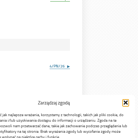
dniu
4/PN/26
Zarządzaj zgodą
jak najlepsze wrażenia, korzystamy z technologii, takich jak pliki cookie, do
ia i/lub uzyskiwania dostępu do informacji o urządzeniu. Zgoda na te
pozwoli nam przetwarzać dane, takie jak zachowanie podczas przeglądania lub
ntyfikatory na tej stronie. Brak wyrażenia zgody lub wycofanie zgody może
e wpłynąć na niektóre cechy i funkcje.