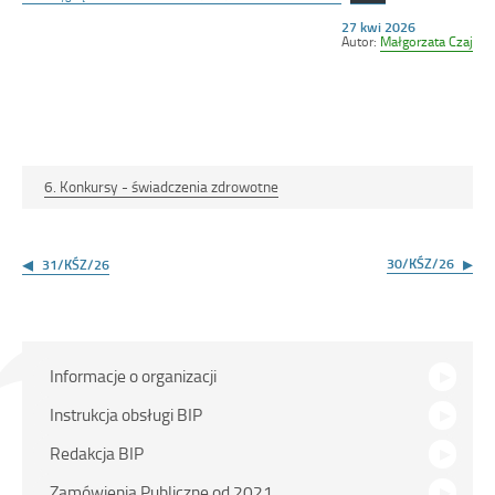
Opublikowano
27 kwi 2026
w
Autor:
Małgorzata Czaj
dniu
6. Konkursy - świadczenia zdrowotne
Nawigacja
wpisu
30/KŚZ/26
31/KŚZ/26
Menu
Informacje o organizacji
główne
Instrukcja obsługi BIP
Redakcja BIP
Zamówienia Publiczne od 2021