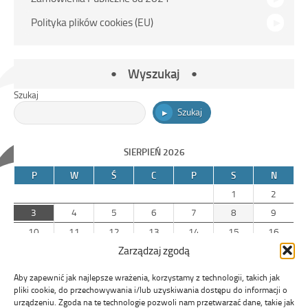
Polityka plików cookies (EU)
Wyszukaj
Szukaj
Szukaj
SIERPIEŃ 2026
P
W
Ś
C
P
S
N
1
2
3
4
5
6
7
8
9
10
11
12
13
14
15
16
Zarządzaj zgodą
17
18
19
20
21
22
23
24
25
26
27
28
29
30
Aby zapewnić jak najlepsze wrażenia, korzystamy z technologii, takich jak
31
pliki cookie, do przechowywania i/lub uzyskiwania dostępu do informacji o
urządzeniu. Zgoda na te technologie pozwoli nam przetwarzać dane, takie jak