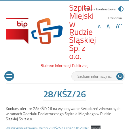
Szpital
Wersja kontrastowa
Miejski
Czcionka:
w
Rudzie
Śląskiej
Sp. z
-
o.o.
28/KŚZ/26
Biuletyn Informacji Publicznej
Wyszukiwarka
Tutaj
Menu
Otwórz
wpisz
główne
menu
szukaną
główne
frazę:
28/KŚZ/26
Konkurs ofert nr 28/KŚZ/26 na wykonywanie świadczeń zdrowotnych
w ramach Oddziału Pediatrycznego Szpitala Miejskiego w Rudzie
Śląskiej Sp. z o.o.
Rozstrzygnięcie konkursu ofert nr 28/KŚZ/26 z dnia 15.05.2026 r.
Pobierz