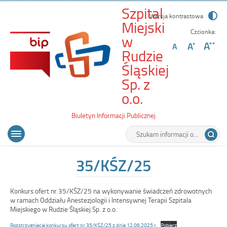
Szpital
Wersja kontrastowa
Miejski
Czcionka:
w
Rudzie
Śląskiej
Sp. z
-
o.o.
35/KŚZ/25
Biuletyn Informacji Publicznej
Wyszukiwarka
Tutaj
Menu
Otwórz
wpisz
główne
menu
szukaną
główne
frazę:
35/KŚZ/25
Konkurs ofert nr 35/KŚZ/25 na wykonywanie świadczeń zdrowotnych
w ramach Oddziału Anestezjologii i Intensywnej Terapii Szpitala
Miejskiego w Rudzie Śląskiej Sp. z o.o.
Rozstrzygnięcie konkursu ofert nr 35/KŚZ/25 z dnia 12.06.2025 r.
Pobierz