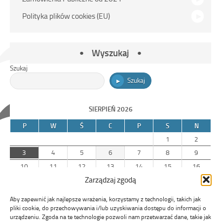
Polityka plików cookies (EU)
Wyszukaj
Szukaj
Szukaj
SIERPIEŃ 2026
P
W
Ś
C
P
S
N
1
2
3
4
5
6
7
8
9
10
11
12
13
14
15
16
Zarządzaj zgodą
17
18
19
20
21
22
23
24
25
26
27
28
29
30
Aby zapewnić jak najlepsze wrażenia, korzystamy z technologii, takich jak
31
pliki cookie, do przechowywania i/lub uzyskiwania dostępu do informacji o
urządzeniu. Zgoda na te technologie pozwoli nam przetwarzać dane, takie jak