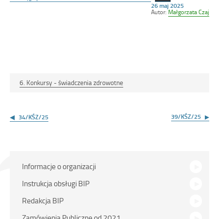
Opublikowano
26 maj 2025
w
Autor:
Małgorzata Czaj
dniu
6. Konkursy - świadczenia zdrowotne
Nawigacja
wpisu
39/KŚZ/25
34/KŚZ/25
Menu
Informacje o organizacji
główne
Instrukcja obsługi BIP
Redakcja BIP
Zamówienia Publiczne od 2021