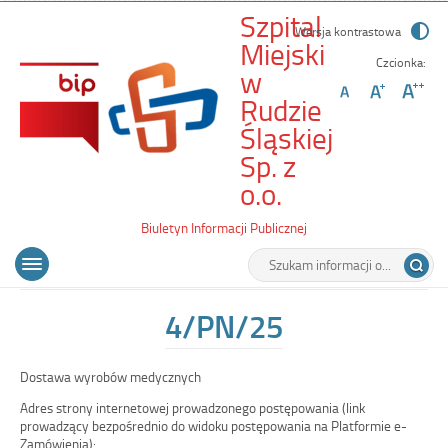
Szpital
Wersja kontrastowa
Miejski
Czcionka:
w
Rudzie
Śląskiej
Sp. z
-
o.o.
4/PN/25
Biuletyn Informacji Publicznej
Wyszukiwarka
Tutaj
Menu
Otwórz
wpisz
główne
menu
szukaną
główne
frazę:
4/PN/25
Dostawa wyrobów medycznych
Adres strony internetowej prowadzonego postępowania (link
prowadzący bezpośrednio do widoku postępowania na Platformie e-
Zamówienia):