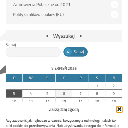
Zamówienia Publiczne od 2021
Polityka plików cookies (EU)
Wyszukaj
Szukaj
Szukaj
SIERPIEŃ 2026
P
W
Ś
C
P
S
N
1
2
3
4
5
6
7
8
9
10
11
12
13
14
15
16
Zarządzaj zgodą
17
18
19
20
21
22
23
24
25
26
27
28
29
30
Aby zapewnić jak najlepsze wrażenia, korzystamy z technologii, takich jak
31
pliki cookie, do przechowywania i/lub uzyskiwania dostępu do informacji o