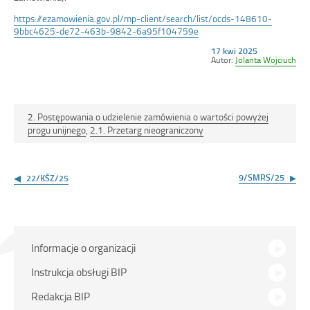
https://ezamowienia.gov.pl/mp-client/search/list/ocds-148610-
9bbc4625-de72-463b-9842-6a95f104759e
Opublikowano
17 kwi 2025
w
Autor:
Jolanta Wojciuch
dniu
2. Postępowania o udzielenie zamówienia o wartości powyżej
progu unijnego
,
2.1. Przetarg nieograniczony
Nawigacja
wpisu
9/SMRS/25
22/KŚZ/25
Menu
Informacje o organizacji
główne
Instrukcja obsługi BIP
Redakcja BIP