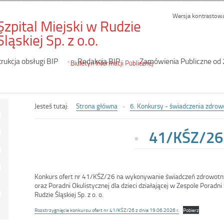
Wersja kontrastow
Szpital Miejski w Rudzie
-
Śląskiej Sp. z o.o.
41/KŚZ/26
trukcja obsługi BIP
Redakcja BIP
Zamówienia Publiczne od
Biuletyn Informacji Publicznej
Jesteś tutaj:
Strona główna
6. Konkursy - świadczenia zdrow
41/KŚZ/26
Konkurs ofert nr 41/KŚZ/26 na wykonywanie świadczeń zdrowotny
oraz Poradni Okulistycznej dla dzieci działającej w Zespole Poradni
Rudzie Śląskiej Sp. z o. o.
Rozstrzygnięcie konkursu ofert nr 41/KŚZ/26 z dnia 19.06.2026 r.
Pobierz