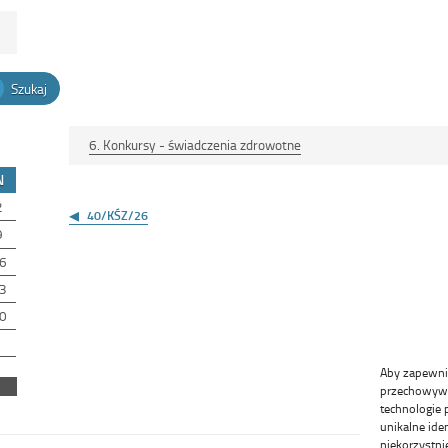
Szukaj
6. Konkursy - świadczenia zdrowotne
N
Nawigacja
2
wpisu
40/KŚZ/26
9
6
3
0
Aby zapewnić 
przechowywan
technologie 
unikalne ide
niekorzystni