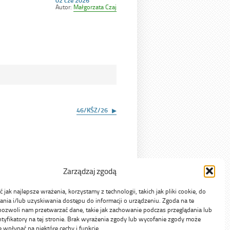
02 cze 2026
w
Autor:
Małgorzata Czaj
dniu
46/KŚZ/26
Zarządzaj zgodą
jak najlepsze wrażenia, korzystamy z technologii, takich jak pliki cookie, do
ia i/lub uzyskiwania dostępu do informacji o urządzeniu. Zgoda na te
pozwoli nam przetwarzać dane, takie jak zachowanie podczas przeglądania lub
ntyfikatory na tej stronie. Brak wyrażenia zgody lub wycofanie zgody może
e wpłynąć na niektóre cechy i funkcje.