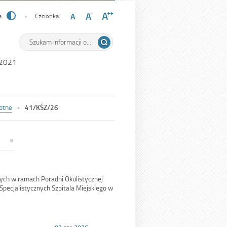
a
Czcionka:
Wyszukiwarka
Tutaj
wpisz
szukaną
 2021
frazę:
otne
41/KŚZ/26
ch w ramach Poradni Okulistycznej
 Specjalistycznych Szpitala Miejskiego w
Opublikowano