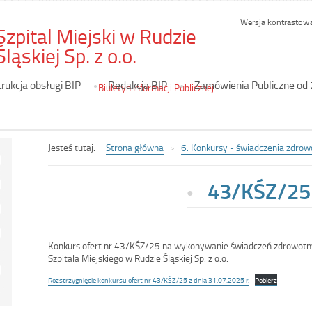
Wersja kontrastow
Szpital Miejski w Rudzie
-
Śląskiej Sp. z o.o.
43/KŚZ/25
trukcja obsługi BIP
Redakcja BIP
Zamówienia Publiczne od
Biuletyn Informacji Publicznej
Jesteś tutaj:
Strona główna
6. Konkursy - świadczenia zdrow
43/KŚZ/25
Konkurs ofert nr 43/KŚZ/25 na wykonywanie świadczeń zdrowotn
Szpitala Miejskiego w Rudzie Śląskiej Sp. z o.o.
Rozstrzygnięcie konkursu ofert nr 43/KŚZ/25 z dnia 31.07.2025 r.
Pobierz