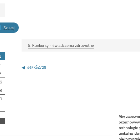
Szukaj
6. Konkursy - świadczenia zdrowotne
N
Nawigacja
2
wpisu
46/KŚZ/25
9
6
3
0
Aby zapewnić 
przechowywan
technologie 
unikalne ide
niekorzystni