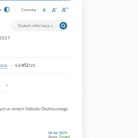
a
Czcionka:
Wyszukiwarka
Tutaj
wpisz
szukaną
 2021
frazę:
otne
43/KŚZ/25
ych w ramach Oddziału Okulistycznego
Opublikowano
04 lip 2025
w
Autor:
Gorgol