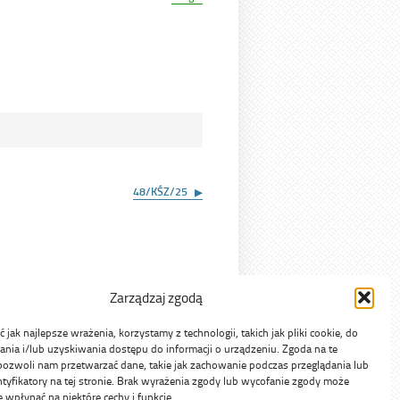
dniu
48/KŚZ/25
Zarządzaj zgodą
jak najlepsze wrażenia, korzystamy z technologii, takich jak pliki cookie, do
ia i/lub uzyskiwania dostępu do informacji o urządzeniu. Zgoda na te
pozwoli nam przetwarzać dane, takie jak zachowanie podczas przeglądania lub
ntyfikatory na tej stronie. Brak wyrażenia zgody lub wycofanie zgody może
e wpłynąć na niektóre cechy i funkcje.