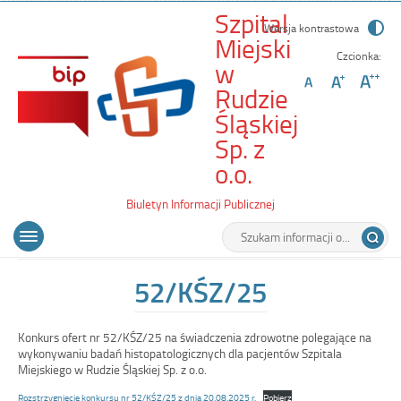
Szpital
Wersja kontrastowa
Miejski
Czcionka:
w
Rudzie
Śląskiej
Sp. z
-
o.o.
52/KŚZ/25
Biuletyn Informacji Publicznej
Wyszukiwarka
Tutaj
Menu
Otwórz
wpisz
główne
menu
szukaną
główne
frazę:
52/KŚZ/25
Konkurs ofert nr 52/KŚZ/25 na świadczenia zdrowotne polegające na
wykonywaniu badań histopatologicznych dla pacjentów Szpitala
Miejskiego w Rudzie Śląskiej Sp. z o.o.
Rozstrzygnięcie konkursu nr 52/KŚZ/25 z dnia 20.08.2025 r.
Pobierz