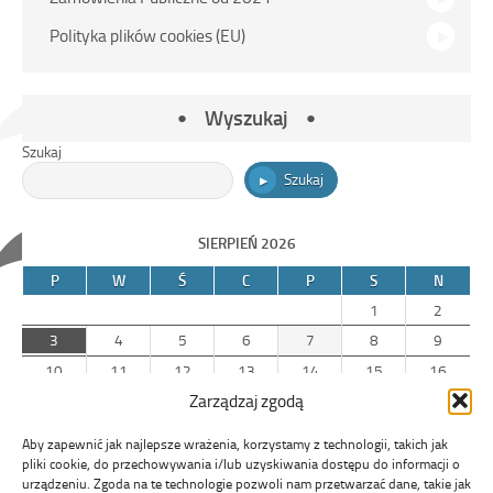
Polityka plików cookies (EU)
Wyszukaj
Szukaj
Szukaj
SIERPIEŃ 2026
P
W
Ś
C
P
S
N
1
2
3
4
5
6
7
8
9
10
11
12
13
14
15
16
Zarządzaj zgodą
17
18
19
20
21
22
23
24
25
26
27
28
29
30
Aby zapewnić jak najlepsze wrażenia, korzystamy z technologii, takich jak
31
pliki cookie, do przechowywania i/lub uzyskiwania dostępu do informacji o
urządzeniu. Zgoda na te technologie pozwoli nam przetwarzać dane, takie jak