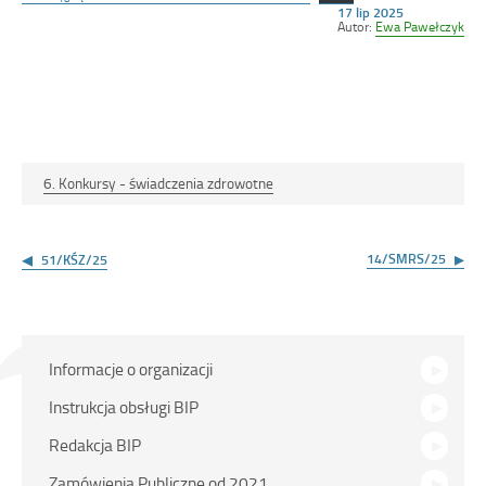
Opublikowano
17 lip 2025
w
Autor:
Ewa Pawełczyk
dniu
6. Konkursy - świadczenia zdrowotne
Nawigacja
wpisu
14/SMRS/25
51/KŚZ/25
Menu
Informacje o organizacji
główne
Instrukcja obsługi BIP
Redakcja BIP
Zamówienia Publiczne od 2021