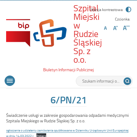
Szpital
Wersja kontrastowa
Miejski
Czcionka:
w
Rudzie
Śląskiej
Sp. z
-
o.o.
6/PN/21
Biuletyn Informacji Publicznej
Wyszukiwarka
Tutaj
Menu
Otwórz
wpisz
główne
menu
szukaną
główne
frazę:
6/PN/21
Świadczenie usługi w zakresie gospodarowania odpadami medycznymi
Szpitala Miejskiego w Rudzie Śląskiej Sp. z o.o.
ogłoszenie o udzieleniu zamówienia opublikowane w Dzienniku Urzędowym Unii Europejskiej
w dniu 14.03.2022 r.
Pobierz