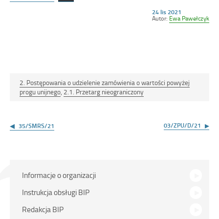
Opublikowano
24 lis 2021
w
Autor:
Ewa Pawełczyk
dniu
2. Postępowania o udzielenie zamówienia o wartości powyżej
progu unijnego
,
2.1. Przetarg nieograniczony
Nawigacja
wpisu
03/ZPU/D/21
35/SMRS/21
Menu
Informacje o organizacji
główne
Instrukcja obsługi BIP
Redakcja BIP