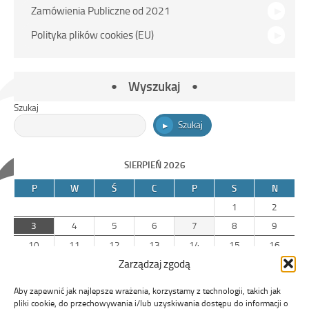
Zamówienia Publiczne od 2021
Polityka plików cookies (EU)
Wyszukaj
Szukaj
Szukaj
SIERPIEŃ 2026
P
W
Ś
C
P
S
N
1
2
3
4
5
6
7
8
9
10
11
12
13
14
15
16
Zarządzaj zgodą
17
18
19
20
21
22
23
24
25
26
27
28
29
30
Aby zapewnić jak najlepsze wrażenia, korzystamy z technologii, takich jak
31
pliki cookie, do przechowywania i/lub uzyskiwania dostępu do informacji o