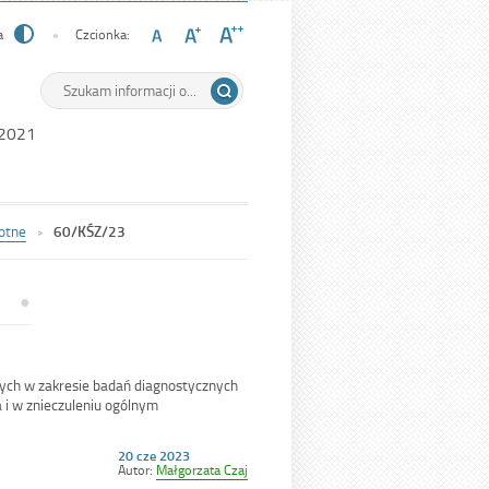
a
Czcionka:
Wyszukiwarka
Tutaj
wpisz
szukaną
 2021
frazę:
otne
60/KŚZ/23
ych w zakresie badań diagnostycznych
i w znieczuleniu ogólnym
Opublikowano
20 cze 2023
w
Autor:
Małgorzata Czaj
dniu