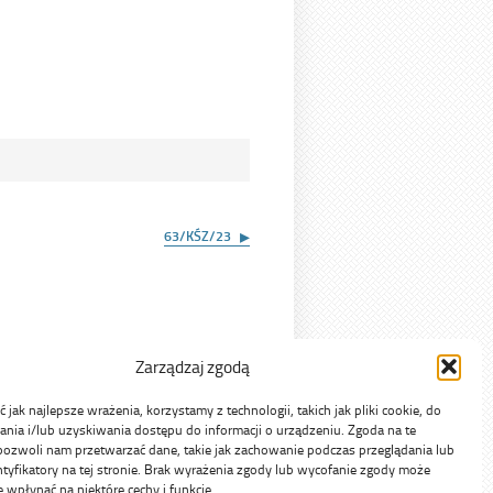
63/KŚZ/23
Zarządzaj zgodą
jak najlepsze wrażenia, korzystamy z technologii, takich jak pliki cookie, do
ia i/lub uzyskiwania dostępu do informacji o urządzeniu. Zgoda na te
pozwoli nam przetwarzać dane, takie jak zachowanie podczas przeglądania lub
ntyfikatory na tej stronie. Brak wyrażenia zgody lub wycofanie zgody może
e wpłynąć na niektóre cechy i funkcje.