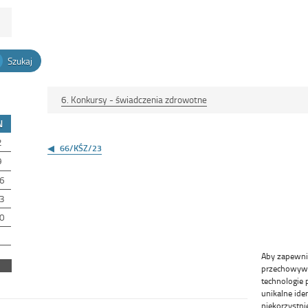
Szukaj
6. Konkursy - świadczenia zdrowotne
N
Nawigacja
2
wpisu
66/KŚZ/23
9
6
3
0
Aby zapewnić 
przechowywan
technologie 
unikalne ide
niekorzystni