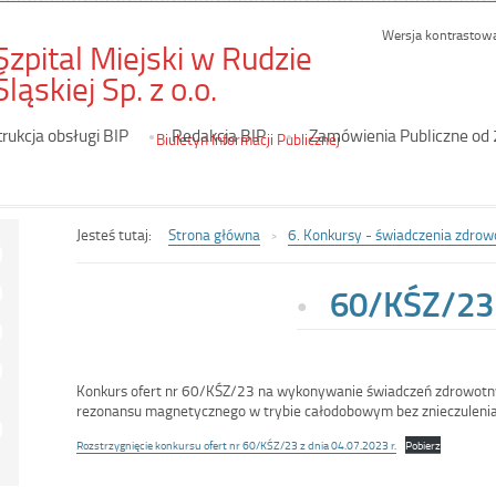
Wersja kontrastow
Szpital Miejski w Rudzie
-
Śląskiej Sp. z o.o.
60/KŚZ/23
trukcja obsługi BIP
Redakcja BIP
Zamówienia Publiczne od
Biuletyn Informacji Publicznej
Jesteś tutaj:
Strona główna
6. Konkursy - świadczenia zdrow
60/KŚZ/23
Konkurs ofert nr 60/KŚZ/23 na wykonywanie świadczeń zdrowotn
rezonansu magnetycznego w trybie całodobowym bez znieczulenia 
Rozstrzygnięcie konkursu ofert nr 60/KŚZ/23 z dnia 04.07.2023 r.
Pobierz