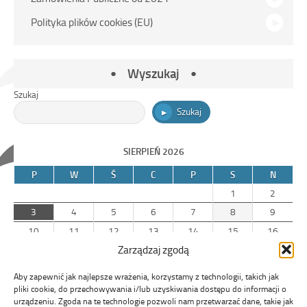
Polityka plików cookies (EU)
Wyszukaj
Szukaj
Szukaj
SIERPIEŃ 2026
P
W
Ś
C
P
S
N
1
2
3
4
5
6
7
8
9
10
11
12
13
14
15
16
Zarządzaj zgodą
17
18
19
20
21
22
23
24
25
26
27
28
29
30
Aby zapewnić jak najlepsze wrażenia, korzystamy z technologii, takich jak
31
pliki cookie, do przechowywania i/lub uzyskiwania dostępu do informacji o
urządzeniu. Zgoda na te technologie pozwoli nam przetwarzać dane, takie jak