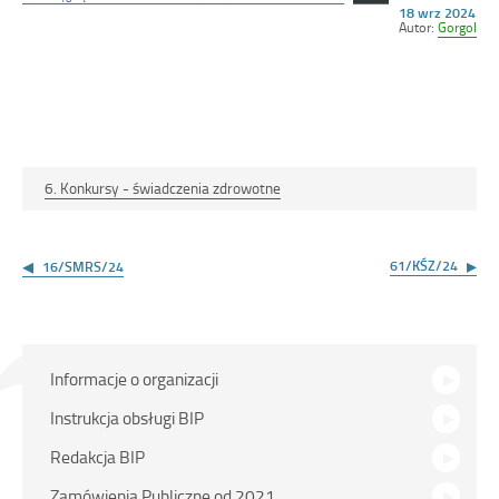
Opublikowano
18 wrz 2024
w
Autor:
Gorgol
dniu
6. Konkursy - świadczenia zdrowotne
Nawigacja
wpisu
61/KŚZ/24
16/SMRS/24
Menu
Informacje o organizacji
główne
Instrukcja obsługi BIP
Redakcja BIP
Zamówienia Publiczne od 2021