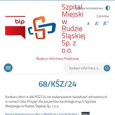
Szpital
Wersja kontrastowa
Miejski
Czcionka:
w
Rudzie
Śląskiej
Sp. z
-
o.o.
68/KŚZ/24
Biuletyn Informacji Publicznej
Wyszukiwarka
Tutaj
Menu
Otwórz
wpisz
główne
menu
szukaną
główne
frazę:
68/KŚZ/24
Konkurs ofert nr 68/KŚZ/24 na wykonywanie świadczeń zdrowotnych
w ramach Izby Przyjęć dla pacjentów kardiologicznych Szpitala
Miejskiego w Rudzie Śląskiej Sp. z o.o.
Rozstrzygnięcie konkursu ofert nr 68/KŚZ/24 z dnia 30.09.2024 r.
Pobierz