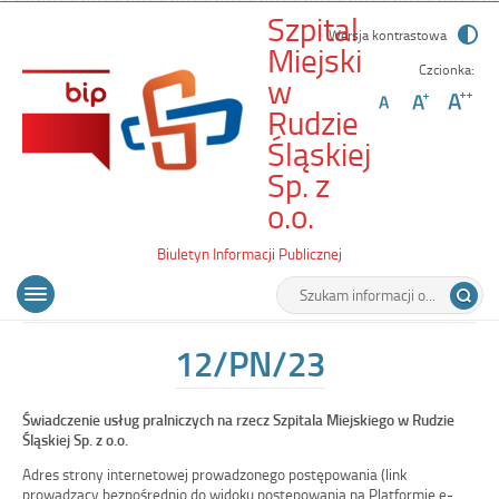
Szpital
Wersja kontrastowa
Miejski
Czcionka:
w
Rudzie
Śląskiej
Sp. z
-
o.o.
12/PN/23
Biuletyn Informacji Publicznej
Wyszukiwarka
Tutaj
Menu
Otwórz
wpisz
główne
menu
szukaną
główne
frazę:
12/PN/23
Świadczenie usług pralniczych na rzecz Szpitala Miejskiego w Rudzie
Śląskiej Sp. z o.o.
Adres strony internetowej prowadzonego postępowania (link
prowadzący bezpośrednio do widoku postępowania na Platformie e-