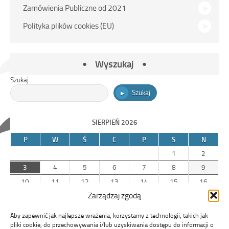
Zamówienia Publiczne od 2021
Polityka plików cookies (EU)
Wyszukaj
Szukaj
Szukaj
SIERPIEŃ 2026
P
W
Ś
C
P
S
N
1
2
3
4
5
6
7
8
9
10
11
12
13
14
15
16
Zarządzaj zgodą
17
18
19
20
21
22
23
24
25
26
27
28
29
30
Aby zapewnić jak najlepsze wrażenia, korzystamy z technologii, takich jak
31
pliki cookie, do przechowywania i/lub uzyskiwania dostępu do informacji o