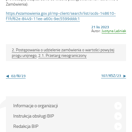
Zamówienia):
https://ezamowienia.gov.pl/mp-client/search/list/ocds-148610-
f1fcf62e-8449-11ee-a60c-9ec5599dddc1
Opublikowano
21 lis 2023
w
Autor:
Justyna Leśniak
dniu
2. Postępowania o udzielenie zamówienia o wartości powyżej
progu unijnego
,
2.1. Przetarg nieograniczony
Nawigacja
wpisu
107/KSZ/23
02/N/23
Menu
Informacje o organizacji
główne
Instrukcja obsługi BIP
Redakcja BIP