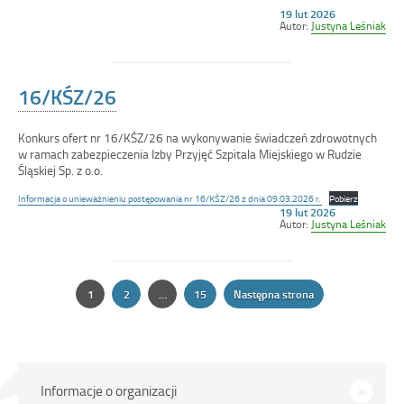
Opublikowano
19 lut 2026
w
Autor:
Justyna Leśniak
dniu
16/KŚZ/26
Konkurs ofert nr 16/KŚZ/26 na wykonywanie świadczeń zdrowotnych
w ramach zabezpieczenia Izby Przyjęć Szpitala Miejskiego w Rudzie
Śląskiej Sp. z o.o.
Informacja o unieważnieniu postępowania nr 16/KŚZ/26 z dnia 09.03.2026 r.
Pobierz
Opublikowano
19 lut 2026
w
Autor:
Justyna Leśniak
dniu
Stronicowanie
1
2
…
15
Następna strona
Strona
Strona
Strona
Menu
Informacje o organizacji
główne