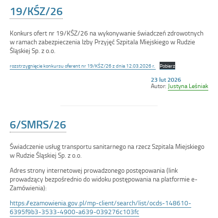
19/KŚZ/26
Konkurs ofert nr 19/KŚZ/26 na wykonywanie świadczeń zdrowotnych
w ramach zabezpieczenia Izby Przyjęć Szpitala Miejskiego w Rudzie
Śląskiej Sp. z o.o.
rozstrzygnięcie konkursu oferent nr 19/KŚZ/26 z dnia 12.03.2026 r.
Pobierz
Opublikowano
23 lut 2026
w
Autor:
Justyna Leśniak
dniu
6/SMRS/26
Świadczenie usług transportu sanitarnego na rzecz Szpitala Miejskiego
w Rudzie Śląskiej Sp. z o.o.
Adres strony internetowej prowadzonego postępowania (link
prowadzący bezpośrednio do widoku postępowania na platformie e-
Zamówienia):
https://ezamowienia.gov.pl/mp-client/search/list/ocds-148610-
6395f9b3-3533-4900-a639-039276c103fc