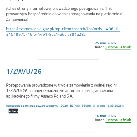
Adres strony internetowej prowadzonego postępowania (link
prowadzący bezpośrednio do widoku postępowania na platformie e-
Zamówienia):
https://ezamowienia.gov.pl/mp-client/search/list/ocds-148610-
31549975-16fb-4491-8ca1-a6cfc391a28c
Opublikowano
25 mar 2026
w
Autor:
Justyna Leśniak
dniu
1/ZW/U/26
Postępowanie prowadzone w trybie zamówienia z wolnej ręki nr
1/ZW/U/26 na objęcie nadzorem autorskim oprogramowania
aplikacyjnego firmy Asseco Poland S.A.
ogłoszenie o zamiarze zawarcia umowy_2026_BZP 00156098_01 z dnia 16.03.2026 r.
Pobierz
Opublikowano
16 mar 2026
w
Autor:
Justyna Leśniak
dniu