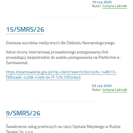
Opublikowano
10 cze 2026
w
Autor:
Justyna Leśniak
dniu
15/SMRS/26
Dostawa wyrobów medycznych dla Oddziału Neonatologicznego
Adres strony internetowej prowadzonego postępowania (link
prowadzący bezpośrednio do widoku postępowania na Platformie e-
Zamówienia):
https://ezamowienia.gov.pl/mp-client/search/list/ocds-148610-
f3f04ad4-4298-43e9-b47f-7cf410f346e3
Opublikowano
03 cze 2026
w
Autor:
Justyna Leśniak
dniu
9/SMRS/26
Świadczenie usług pralniczych na rzecz Szpitala Miejskiego w Rudzie
Śląskiej Sp. z o.o.