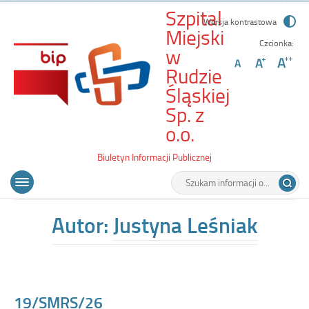
Szpital
Wersja kontrastowa
Miejski
Czcionka:
w
Rudzie
Śląskiej
Sp. z
-
o.o.
19/SMRS/26
Biuletyn Informacji Publicznej
Wyszukiwarka
Tutaj
Menu
Otwórz
wpisz
główne
menu
szukaną
główne
frazę:
Autor:
Justyna Leśniak
19/SMRS/26