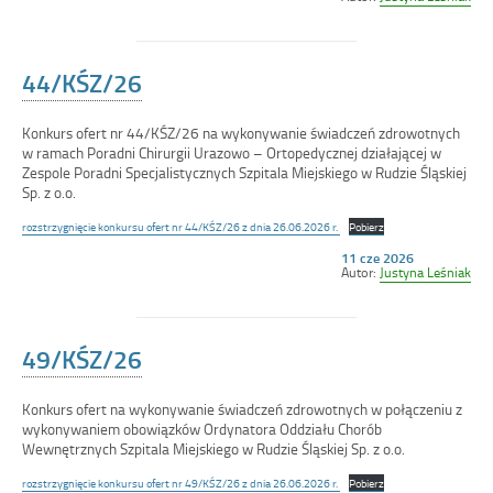
dniu
44/KŚZ/26
Konkurs ofert nr 44/KŚZ/26 na wykonywanie świadczeń zdrowotnych
w ramach Poradni Chirurgii Urazowo – Ortopedycznej działającej w
Zespole Poradni Specjalistycznych Szpitala Miejskiego w Rudzie Śląskiej
Sp. z o.o.
rozstrzygnięcie konkursu ofert nr 44/KŚZ/26 z dnia 26.06.2026 r.
Pobierz
Opublikowano
11 cze 2026
w
Autor:
Justyna Leśniak
dniu
49/KŚZ/26
Konkurs ofert na wykonywanie świadczeń zdrowotnych w połączeniu z
wykonywaniem obowiązków Ordynatora Oddziału Chorób
Wewnętrznych Szpitala Miejskiego w Rudzie Śląskiej Sp. z o.o.
rozstrzygnięcie konkursu ofert nr 49/KŚZ/26 z dnia 26.06.2026 r.
Pobierz