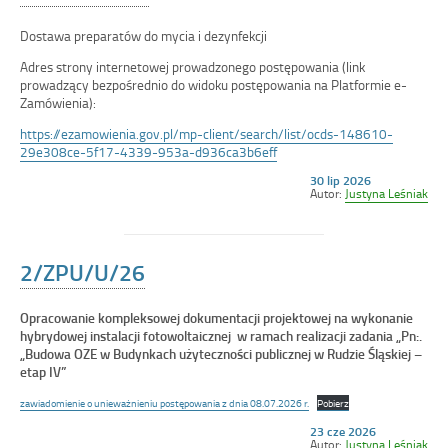
Dostawa preparatów do mycia i dezynfekcji
Adres strony internetowej prowadzonego postępowania (link
prowadzący bezpośrednio do widoku postępowania na Platformie e-
Zamówienia):
https://ezamowienia.gov.pl/mp-client/search/list/ocds-148610-
29e308ce-5f17-4339-953a-d936ca3b6eff
Opublikowano
30 lip 2026
w
Autor:
Justyna Leśniak
dniu
2/ZPU/U/26
Opracowanie kompleksowej dokumentacji projektowej na wykonanie
hybrydowej instalacji fotowoltaicznej w ramach realizacji zadania „Pn:.
„Budowa OZE w Budynkach użyteczności publicznej w Rudzie Śląskiej –
etap IV”
zawiadomienie o unieważnieniu postępowania z dnia 08.07.2026 r.
Pobierz
Opublikowano
23 cze 2026
w
Autor:
Justyna Leśniak