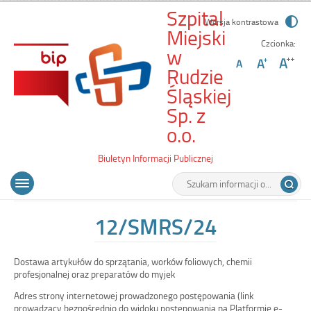
Szpital
Wersja kontrastowa
Miejski
Czcionka:
w
Rudzie
Śląskiej
Sp. z
-
o.o.
12/SMRS/24
Biuletyn Informacji Publicznej
Wyszukiwarka
Tutaj
Menu
Otwórz
wpisz
główne
menu
szukaną
główne
frazę:
12/SMRS/24
Dostawa artykułów do sprzątania, worków foliowych, chemii
profesjonalnej oraz preparatów do myjek
Adres strony internetowej prowadzonego postępowania (link
prowadzący bezpośrednio do widoku postępowania na Platformie e-