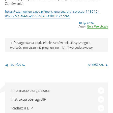
Zamówienia):
https://ezamowienia.gov.pl/mp-client/search/list/ocds-148610-
dd262f7e-f64a-4955-b946-f1be312ebc4a
Opublikowano
10 lip 2024
w
Autor:
Ewa Pawełczyk
dniu
1. Postępowania o udzielenie zamówienia klasycznego o
wartości mniejszej niż progi unijne.
,
1.1. Tryb podstawowy
Nawigacja
wpisu
51/KŚZ/24
50/KŚZ/24
Menu
Informacje o organizacji
główne
Instrukcja obsługi BIP
Redakcja BIP