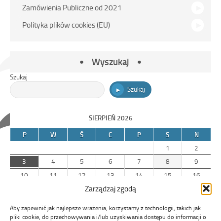
Zamówienia Publiczne od 2021
Polityka plików cookies (EU)
Wyszukaj
Szukaj
Szukaj
SIERPIEŃ 2026
P
W
Ś
C
P
S
N
1
2
3
4
5
6
7
8
9
10
11
12
13
14
15
16
Zarządzaj zgodą
17
18
19
20
21
22
23
24
25
26
27
28
29
30
Aby zapewnić jak najlepsze wrażenia, korzystamy z technologii, takich jak
31
pliki cookie, do przechowywania i/lub uzyskiwania dostępu do informacji o