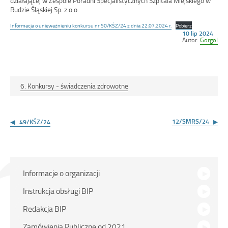
działającej w Zespole Poradni Specjalistycznych Szpitala Miejskiego w
Rudzie Śląskiej Sp. z o.o.
Informacja o unieważnieniu konkursu nr 50/KŚZ/24 z dnia 22.07.2024 r.
Pobierz
Opublikowano
10 lip 2024
w
Autor:
Gorgol
dniu
6. Konkursy - świadczenia zdrowotne
Nawigacja
wpisu
12/SMRS/24
49/KŚZ/24
Menu
Informacje o organizacji
główne
Instrukcja obsługi BIP
Redakcja BIP
Zamówienia Publiczne od 2021