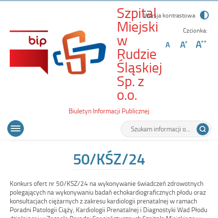
Szpital
Wersja kontrastowa
Miejski
Czcionka:
w
Rudzie
Śląskiej
Sp. z
-
o.o.
50/KŚZ/24
Biuletyn Informacji Publicznej
Wyszukiwarka
Tutaj
Menu
Otwórz
wpisz
główne
menu
szukaną
główne
frazę:
50/KŚZ/24
Konkurs ofert nr 50/KSZ/24 na wykonywanie świadczeń zdrowotnych
polegających na wykonywaniu badań echokardiograficznych płodu oraz
konsultacjach ciężarnych z zakresu kardiologii prenatalnej w ramach
Poradni Patologii Ciąży, Kardiologii Prenatalnej i Diagnostyki Wad Płodu