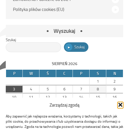
Polityka plików cookies (EU)
Wyszukaj
Szukaj
Szukaj
SIERPIEŃ 2026
P
W
Ś
C
P
S
N
1
2
3
4
5
6
7
8
9
10
11
12
13
14
15
16
Zarządzaj zgodą
17
18
19
20
21
22
23
24
25
26
27
28
29
30
Aby zapewnić jak najlepsze wrażenia, korzystamy z technologii, takich jak
31
pliki cookie, do przechowywania i/lub uzyskiwania dostępu do informacji o
urządzeniu. Zgoda na te technologie pozwoli nam przetwarzać dane, takie jak