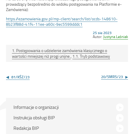
prowadzący bezpośrednio do widoku postępowania na Platformie e-
Zamówienia):
https://ezamowienia.gov.pl/mp-client/search/list/ocds-148610-
8b23f88d-41f4-11ee-a60c-9ec5599dddc1
Opublikowano
25 sie 2023
w
Autor:
Justyna Leśniak
dniu
1. Postępowania o udzielenie zamówienia klasycznego o
wartości mniejszej niż progi unijne.
,
1.1. Tryb podstawowy
Nawigacja
wpisu
20/SMRS/23
81/KŚZ/23
Menu
Informacje o organizacji
główne
Instrukcja obsługi BIP
Redakcja BIP