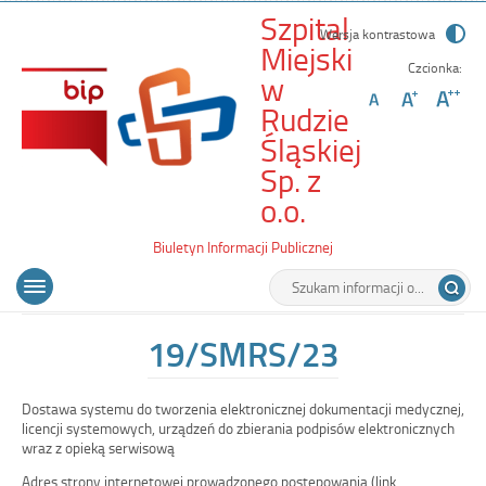
Szpital
Wersja kontrastowa
Miejski
Czcionka:
w
Rudzie
Śląskiej
Sp. z
-
o.o.
19/SMRS/23
Biuletyn Informacji Publicznej
Wyszukiwarka
Tutaj
Menu
Otwórz
wpisz
główne
menu
szukaną
główne
frazę:
19/SMRS/23
Dostawa systemu do tworzenia elektronicznej dokumentacji medycznej,
licencji systemowych, urządzeń do zbierania podpisów elektronicznych
wraz z opieką serwisową
Adres strony internetowej prowadzonego postępowania (link