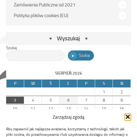
Zamówienia Publiczne od 2021
Polityka plików cookies (EU)
Wyszukaj
Szukaj
Szukaj
SIERPIEŃ 2026
P
W
Ś
C
P
S
N
1
2
3
4
5
6
7
8
9
10
11
12
13
14
15
16
Zarządzaj zgodą
17
18
19
20
21
22
23
24
25
26
27
28
29
30
Aby zapewnić jak najlepsze wrażenia, korzystamy z technologii, takich jak
31
pliki cookie, do przechowywania i/lub uzyskiwania dostępu do informacji o