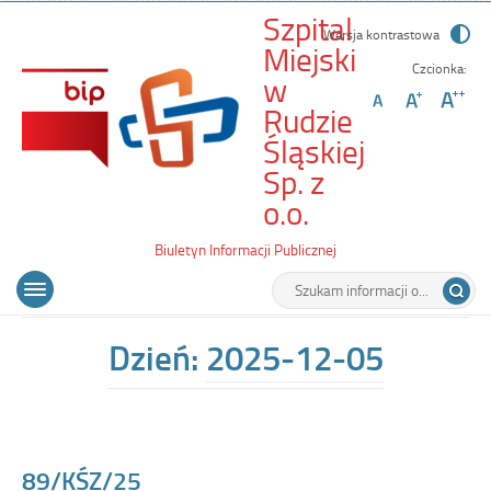
Szpital
Wersja kontrastowa
Miejski
Czcionka:
w
Rudzie
Śląskiej
Sp. z
-
o.o.
89/KŚZ/25
Biuletyn Informacji Publicznej
Wyszukiwarka
Tutaj
Menu
Otwórz
wpisz
główne
menu
szukaną
główne
frazę:
Dzień:
2025-12-05
89/KŚZ/25