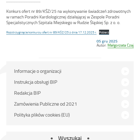
Konkurs ofert nr 89/KŚZ/25 na wykonywanie świadczeń zdrowotnych
w ramach Poradni Kardiologicznej działającej w Zespole Poradni
Specjalistycznych Szpitala Miejskiego w Rudzie Śląskiej Sp. z o. o.
Rozstrzygnięcie konkursu ofert nr 89/KŚZ/25 z dnia 17.12.2025 r.
Pobierz
Opublikowano
05 gru 2025
w
Autor:
Małgorzata Czaj
dniu
Menu
Informacje o organizacji
główne
Instrukcja obsługi BIP
Redakcja BIP
Zamówienia Publiczne od 2021
Polityka plików cookies (EU)
Wyszukaj