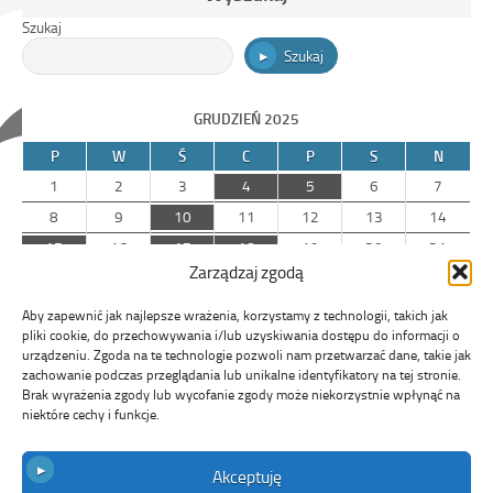
Szukaj
Szukaj
GRUDZIEŃ 2025
P
W
Ś
C
P
S
N
1
2
3
4
5
6
7
8
9
10
11
12
13
14
15
16
17
18
19
20
21
Zarządzaj zgodą
22
23
24
25
26
27
28
29
30
31
Aby zapewnić jak najlepsze wrażenia, korzystamy z technologii, takich jak
pliki cookie, do przechowywania i/lub uzyskiwania dostępu do informacji o
urządzeniu. Zgoda na te technologie pozwoli nam przetwarzać dane, takie jak
« lis
zachowanie podczas przeglądania lub unikalne identyfikatory na tej stronie.
Brak wyrażenia zgody lub wycofanie zgody może niekorzystnie wpłynąć na
sty »
niektóre cechy i funkcje.
Akceptuję