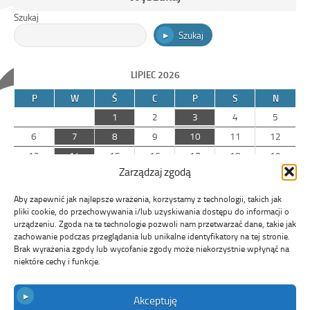
Szukaj
Szukaj
LIPIEC 2026
P
W
Ś
C
P
S
N
1
2
3
4
5
6
7
8
9
10
11
12
13
14
15
16
17
18
19
Zarządzaj zgodą
20
21
22
23
24
25
26
27
28
29
30
31
Aby zapewnić jak najlepsze wrażenia, korzystamy z technologii, takich jak
pliki cookie, do przechowywania i/lub uzyskiwania dostępu do informacji o
urządzeniu. Zgoda na te technologie pozwoli nam przetwarzać dane, takie jak
« cze
zachowanie podczas przeglądania lub unikalne identyfikatory na tej stronie.
Brak wyrażenia zgody lub wycofanie zgody może niekorzystnie wpłynąć na
sie »
niektóre cechy i funkcje.
Akceptuję