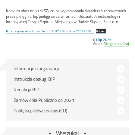
Konkurs ofert nr 51/KŚZ/26 na wykonywanie świadczeń zdrowotnych
przez pielęgniarkę/pielęgniarza w ramach Oddziału Anestezjologii i
Intensywnej Terapii Szpitala Miejskiego w Rudzie Śląskiej Sp. z o. o.
Rozstrzygnięcie konkursu ofert nr 51/KŚZ/26 z dnia 22.07.2026 r.
Pobierz
Opublikowano
01 lip 2026
w
Autor:
Małgorzata Czaj
dniu
Menu
Informacje o organizacji
główne
Instrukcja obsługi BIP
Redakcja BIP
Zamówienia Publiczne od 2021
Polityka plików cookies (EU)
Wyszukaj