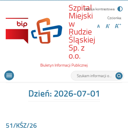
Szpital
Wersja kontrastowa
Miejski
Czcionka:
w
Rudzie
Śląskiej
Sp. z
-
o.o.
51/KŚZ/26
Biuletyn Informacji Publicznej
Wyszukiwarka
Tutaj
Menu
Otwórz
wpisz
główne
menu
szukaną
główne
frazę:
Dzień:
2026-07-01
51/KŚZ/26