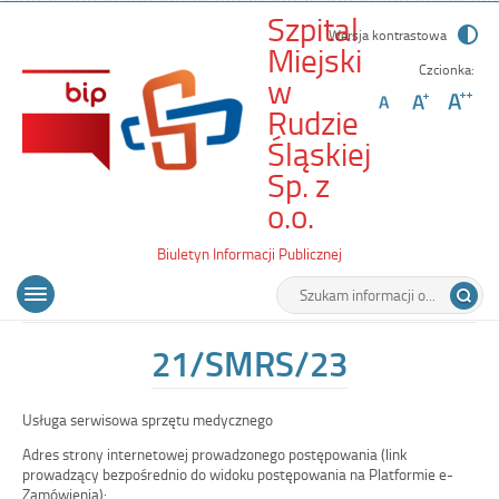
Szpital
Wersja kontrastowa
Miejski
Czcionka:
w
Rudzie
Śląskiej
Sp. z
-
o.o.
21/SMRS/23
Biuletyn Informacji Publicznej
Wyszukiwarka
Tutaj
Menu
Otwórz
wpisz
główne
menu
szukaną
główne
frazę:
21/SMRS/23
Usługa serwisowa sprzętu medycznego
Adres strony internetowej prowadzonego postępowania (link
prowadzący bezpośrednio do widoku postępowania na Platformie e-
Zamówienia):