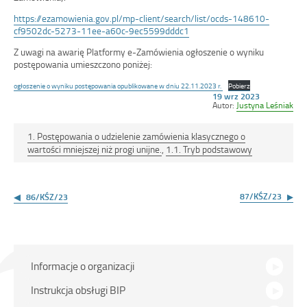
https://ezamowienia.gov.pl/mp-client/search/list/ocds-148610-
cf9502dc-5273-11ee-a60c-9ec5599dddc1
Z uwagi na awarię Platformy e-Zamówienia ogłoszenie o wyniku
postępowania umieszczono poniżej:
ogłoszenie o wyniku postępowania opublikowane w dniu 22.11.2023 r.
Pobierz
Opublikowano
19 wrz 2023
w
Autor:
Justyna Leśniak
dniu
1. Postępowania o udzielenie zamówienia klasycznego o
wartości mniejszej niż progi unijne.
,
1.1. Tryb podstawowy
Nawigacja
wpisu
87/KŚZ/23
86/KŚZ/23
Menu
Informacje o organizacji
główne
Instrukcja obsługi BIP