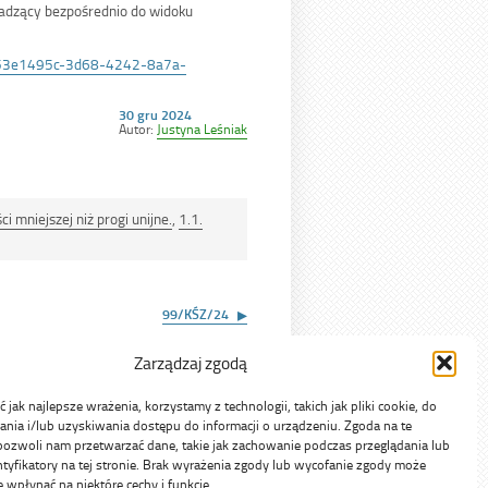
adzący bezpośrednio do widoku
10-53e1495c-3d68-4242-8a7a-
Opublikowano
30 gru 2024
w
Autor:
Justyna Leśniak
dniu
 mniejszej niż progi unijne.
,
1.1.
99/KŚZ/24
Zarządzaj zgodą
jak najlepsze wrażenia, korzystamy z technologii, takich jak pliki cookie, do
ia i/lub uzyskiwania dostępu do informacji o urządzeniu. Zgoda na te
pozwoli nam przetwarzać dane, takie jak zachowanie podczas przeglądania lub
ntyfikatory na tej stronie. Brak wyrażenia zgody lub wycofanie zgody może
e wpłynąć na niektóre cechy i funkcje.