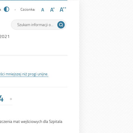
a
Czcionka:
Wyszukiwarka
Tutaj
wpisz
szukaną
 2021
frazę:
i mniejszej niż progi unijne.
4
zczenia mat wejściowych dla Szpitala