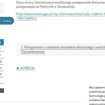
Adres strony internetowej prowadzonego postępowania (link prow
postępowania na Platformie e-Zamówienia):
https://ezamowienia.gov.pl/mp-client/search/list/ocds-1486
1df925eb85e1
Szukaj
N
1. Postępowania o udzielenie zamówienia klasycznego o wartości
2
Tryb podstawowy
9
6
Nawigacja
wpisu
3
92/KŚZ/24
0
Aby zapewnić 
przechowywan
technologie 
unikalne ide
niekorzystni