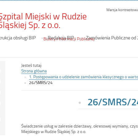
Wersja kontrastow
Szpital Miejski w Rudzie
-
Śląskiej Sp. z o.o.
26/SMRS/24
trukcja obsługi BIP
Redakcja BIP
Zamówienia Publiczne od
Biuletyn Informacji Publicznej
Jesteś tutaj:
Strona główna
1. Postępowania o udzielenie zamówienia klasycznego o wartośc
26/SMRS/24
26/SMRS/2
Świadczenie usług w zakresie dzierżawy, okresowej wymiany, czys
Miejskiego w Rudzie Śląskiej Sp. z o.o.