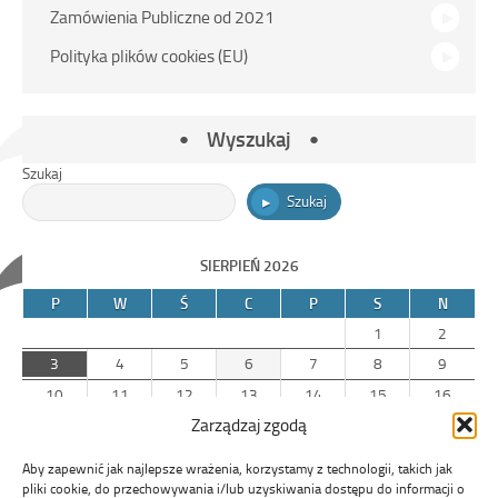
Zamówienia Publiczne od 2021
Polityka plików cookies (EU)
Wyszukaj
Szukaj
Szukaj
SIERPIEŃ 2026
P
W
Ś
C
P
S
N
1
2
3
4
5
6
7
8
9
10
11
12
13
14
15
16
Zarządzaj zgodą
17
18
19
20
21
22
23
24
25
26
27
28
29
30
Aby zapewnić jak najlepsze wrażenia, korzystamy z technologii, takich jak
31
pliki cookie, do przechowywania i/lub uzyskiwania dostępu do informacji o