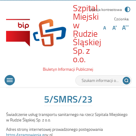
Szpital
Wersja kontrastowa
Miejski
Czcionka:
w
Rudzie
Śląskiej
Sp. z
-
o.o.
5/SMRS/23
Biuletyn Informacji Publicznej
Wyszukiwarka
Tutaj
Menu
Otwórz
wpisz
główne
menu
szukaną
główne
frazę:
5/SMRS/23
Świadczenie usług transportu sanitarnego na rzecz Szpitala Miejskiego
w Rudzie Śląskiej Sp. z o.o.
Adres strony internetowej prowadzonego postępowania
https://ezamowienia.g
ov.pl