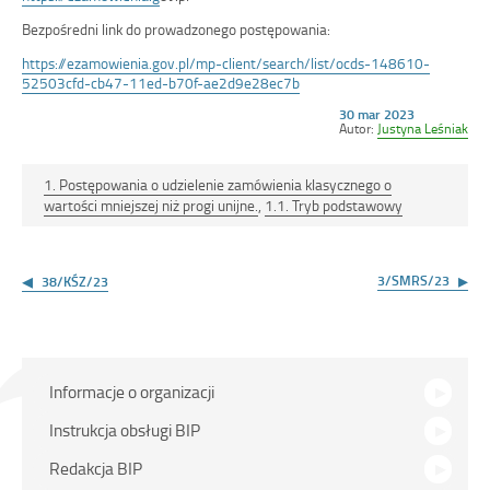
Bezpośredni link do prowadzonego postępowania:
https://ezamowienia.gov.pl/mp-client/search/list/ocds-148610-
52503cfd-cb47-11ed-b70f-ae2d9e28ec7b
Opublikowano
30 mar 2023
w
Autor:
Justyna Leśniak
dniu
1. Postępowania o udzielenie zamówienia klasycznego o
wartości mniejszej niż progi unijne.
,
1.1. Tryb podstawowy
Nawigacja
wpisu
3/SMRS/23
38/KŚZ/23
Menu
Informacje o organizacji
główne
Instrukcja obsługi BIP
Redakcja BIP