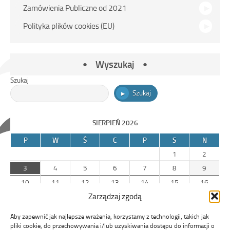
Zamówienia Publiczne od 2021
Polityka plików cookies (EU)
Wyszukaj
Szukaj
Szukaj
SIERPIEŃ 2026
P
W
Ś
C
P
S
N
1
2
3
4
5
6
7
8
9
10
11
12
13
14
15
16
Zarządzaj zgodą
17
18
19
20
21
22
23
24
25
26
27
28
29
30
Aby zapewnić jak najlepsze wrażenia, korzystamy z technologii, takich jak
31
pliki cookie, do przechowywania i/lub uzyskiwania dostępu do informacji o