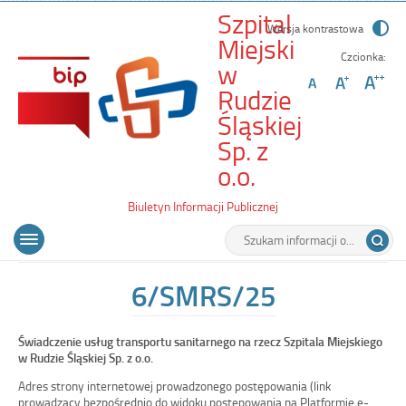
Szpital
Wersja kontrastowa
Miejski
Czcionka:
w
Rudzie
Śląskiej
Sp. z
-
o.o.
6/SMRS/25
Biuletyn Informacji Publicznej
Wyszukiwarka
Tutaj
Menu
Otwórz
wpisz
główne
menu
szukaną
główne
frazę:
6/SMRS/25
Świadczenie usług transportu sanitarnego na rzecz Szpitala Miejskiego
w Rudzie Śląskiej Sp. z o.o.
Adres strony internetowej prowadzonego postępowania (link
prowadzący bezpośrednio do widoku postępowania na Platformie e-