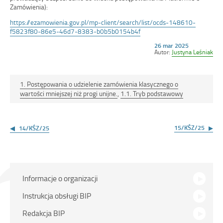
Zamówienia):
https://ezamowienia.gov.pl/mp-client/search/list/ocds-148610-
f5823f80-86e5-46d7-8383-b0b5b0154b4f
Opublikowano
26 mar 2025
w
Autor:
Justyna Leśniak
dniu
1. Postępowania o udzielenie zamówienia klasycznego o
wartości mniejszej niż progi unijne.
,
1.1. Tryb podstawowy
Nawigacja
wpisu
15/KŚZ/25
14/KŚZ/25
Menu
Informacje o organizacji
główne
Instrukcja obsługi BIP
Redakcja BIP