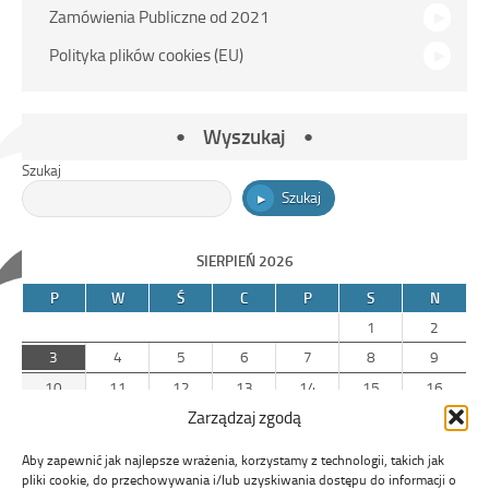
Zamówienia Publiczne od 2021
Polityka plików cookies (EU)
Wyszukaj
Szukaj
Szukaj
SIERPIEŃ 2026
P
W
Ś
C
P
S
N
1
2
3
4
5
6
7
8
9
10
11
12
13
14
15
16
Zarządzaj zgodą
17
18
19
20
21
22
23
24
25
26
27
28
29
30
Aby zapewnić jak najlepsze wrażenia, korzystamy z technologii, takich jak
31
pliki cookie, do przechowywania i/lub uzyskiwania dostępu do informacji o