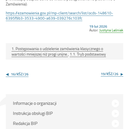
Zamówienia):
https://ezamowienia.gov.pl/mp-client/search/list/ocds-148610-
6395f9b3-3533-4900-a639-039276c103fc
Opublikowano
19 lut 2026
w
Autor:
Justyna Leśniak
dniu
1. Postępowania o udzielenie zamówienia klasycznego o
wartości mniejszej niż progi unijne.
,
1.1. Tryb podstawowy
Nawigacja
wpisu
19/KŚZ/26
16/KŚZ/26
Menu
Informacje o organizacji
główne
Instrukcja obsługi BIP
Redakcja BIP