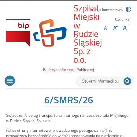
Szpital
Wersja kontrastowa
Miejski
Czcionka:
w
Rudzie
Śląskiej
Sp. z
-
o.o.
6/SMRS/26
Biuletyn Informacji Publicznej
Wyszukiwarka
Tutaj
Menu
Otwórz
wpisz
główne
menu
szukaną
główne
frazę:
6/SMRS/26
Świadczenie usług transportu sanitarnego na rzecz Szpitala Miejskiego
w Rudzie Śląskiej Sp. z o.o.
Adres strony internetowej prowadzonego postępowania (link
prowadzący bezpośrednio do widoku postępowania na platformie e-