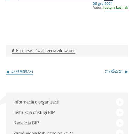
Opublikowano
06 gru 2021
w
Autor:
Justyna Leśniak
dniu
6. Konkursy - świadczenia zdrowotne
Nawigacja
wpisu
71/KŚZ/21
45/SMRS/21
Menu
Informacje o organizacji
główne
Instrukcja obsługi BIP
Redakcja BIP
Zamówienia Publiczne od 2021