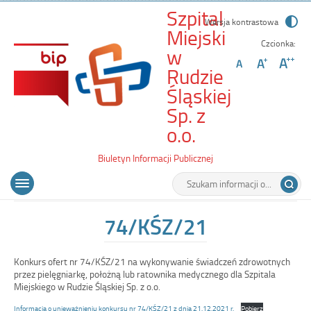
Szpital
Wersja kontrastowa
Miejski
Czcionka:
w
Rudzie
Śląskiej
Sp. z
-
o.o.
74/KŚZ/21
Biuletyn Informacji Publicznej
Wyszukiwarka
Tutaj
Menu
Otwórz
wpisz
główne
menu
szukaną
główne
frazę:
74/KŚZ/21
Konkurs ofert nr 74/KŚZ/21 na wykonywanie świadczeń zdrowotnych
przez pielęgniarkę, położną lub ratownika medycznego dla Szpitala
Miejskiego w Rudzie Śląskiej Sp. z o.o.
Informacja o unieważnieniu konkursu nr 74/KŚZ/21 z dnia 21.12.2021 r.
Pobierz