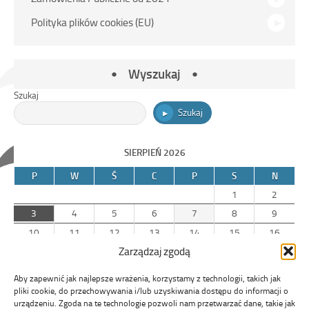
Polityka plików cookies (EU)
Wyszukaj
Szukaj
Szukaj
SIERPIEŃ 2026
P
W
Ś
C
P
S
N
1
2
3
4
5
6
7
8
9
10
11
12
13
14
15
16
Zarządzaj zgodą
17
18
19
20
21
22
23
24
25
26
27
28
29
30
Aby zapewnić jak najlepsze wrażenia, korzystamy z technologii, takich jak
31
pliki cookie, do przechowywania i/lub uzyskiwania dostępu do informacji o
urządzeniu. Zgoda na te technologie pozwoli nam przetwarzać dane, takie jak