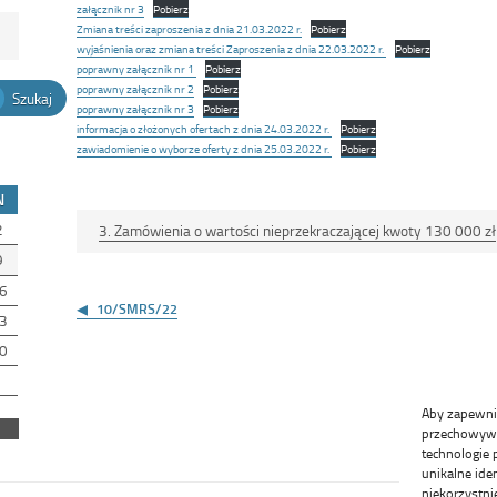
załącznik nr 3
Pobierz
Zmiana treści zaproszenia z dnia 21.03.2022 r.
Pobierz
wyjaśnienia oraz zmiana treści Zaproszenia z dnia 22.03.2022 r.
Pobierz
poprawny załącznik nr 1
Pobierz
poprawny załącznik nr 2
Pobierz
Szukaj
poprawny załącznik nr 3
Pobierz
informacja o złożonych ofertach z dnia 24.03.2022 r.
Pobierz
zawiadomienie o wyborze oferty z dnia 25.03.2022 r.
Pobierz
N
2
3. Zamówienia o wartości nieprzekraczającej kwoty 130 000 zł
9
Nawigacja
6
wpisu
10/SMRS/22
3
0
Aby zapewnić 
przechowywan
technologie 
unikalne ide
niekorzystni