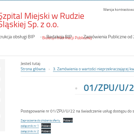
Wersja kontrastow
Szpital Miejski w Rudzie
-
Śląskiej Sp. z o.o.
01/ZPU/U/22
trukcja obsługi BIP
Redakcja BIP
Zamówienia Publiczne od
Biuletyn Informacji Publicznej
Jesteś tutaj:
Strona główna
3. Zamówienia o wartości nieprzekraczającej k
01/ZPU/U/2
Postępowanie nr 01/ZPU/U/22 na świadczenie usług dostępu do 
Zaproszenie do złożenia oferty
Pobierz
załącznik nr 1
Pobierz
załącznik nr 2
Pobierz