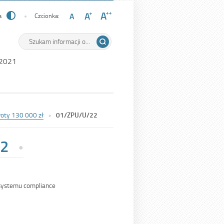
a
Czcionka:
Wyszukiwarka
Tutaj
wpisz
szukaną
 2021
frazę:
woty 130 000 zł
01/ZPU/U/22
2
systemu compliance