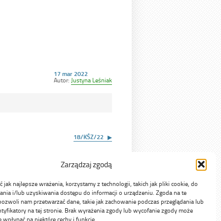
Opublikowano
17 mar 2022
w
Autor:
Justyna Leśniak
dniu
18/KŚZ/22
Zarządzaj zgodą
jak najlepsze wrażenia, korzystamy z technologii, takich jak pliki cookie, do
ia i/lub uzyskiwania dostępu do informacji o urządzeniu. Zgoda na te
pozwoli nam przetwarzać dane, takie jak zachowanie podczas przeglądania lub
ntyfikatory na tej stronie. Brak wyrażenia zgody lub wycofanie zgody może
e wpłynąć na niektóre cechy i funkcje.