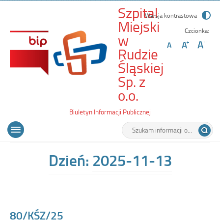
Szpital
Wersja kontrastowa
Miejski
Czcionka:
w
Rudzie
Śląskiej
Sp. z
-
o.o.
80/KŚZ/25
Biuletyn Informacji Publicznej
Wyszukiwarka
Tutaj
Menu
Otwórz
wpisz
główne
menu
szukaną
główne
frazę:
Dzień:
2025-11-13
80/KŚZ/25