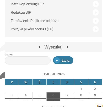
Instrukcja obsługi BIP
Redakcja BIP
Zamówienia Publiczne od 2021
Polityka plików cookies (EU)
Wyszukaj
Szukaj
Szukaj
LISTOPAD 2025
P
W
Ś
C
P
S
N
1
2
3
4
5
6
7
8
9
10
11
12
13
14
15
16