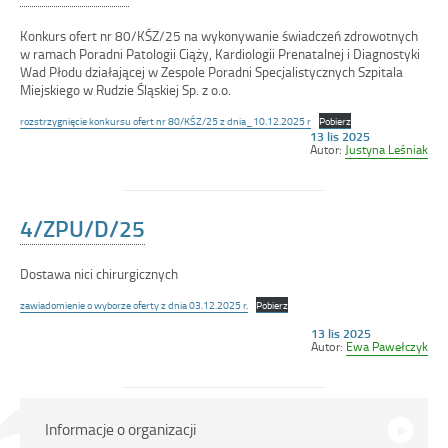
Konkurs ofert nr 80/KŚZ/25 na wykonywanie świadczeń zdrowotnych
w ramach Poradni Patologii Ciąży, Kardiologii Prenatalnej i Diagnostyki
Wad Płodu działającej w Zespole Poradni Specjalistycznych Szpitala
Miejskiego w Rudzie Śląskiej Sp. z o.o.
rozstrzygnięcie konkursu ofert nr 80/KŚZ/25 z dnia_10.12.2025 r
Pobierz
Opublikowano
13 lis 2025
w
Autor:
Justyna Leśniak
dniu
4/ZPU/D/25
Dostawa nici chirurgicznych
zawiadomienie o wyborze oferty z dnia 03.12.2025 r.
Pobierz
Opublikowano
13 lis 2025
w
Autor:
Ewa Pawełczyk
dniu
Menu
Informacje o organizacji
główne