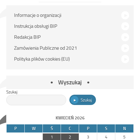
Menu
Informacje o organizacji
główne
Instrukcja obsługi BIP
Redakcja BIP
Zamówienia Publiczne od 2021
Polityka plików cookies (EU)
Wyszukaj
Szukaj
Szukaj
KWIECIEŃ 2026
P
W
Ś
C
P
S
N
1
2
3
4
5