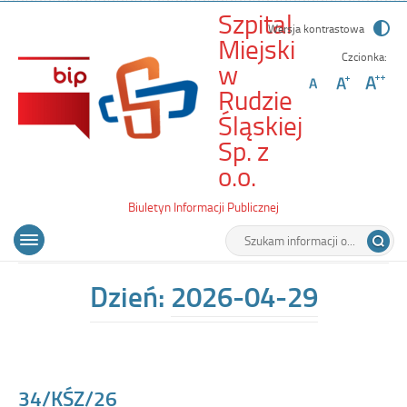
Szpital
Wersja kontrastowa
Miejski
Czcionka:
w
Rudzie
Śląskiej
Sp. z
-
o.o.
34/KŚZ/26
Biuletyn Informacji Publicznej
Wyszukiwarka
Tutaj
Menu
Otwórz
wpisz
główne
menu
szukaną
główne
frazę:
Dzień:
2026-04-29
34/KŚZ/26