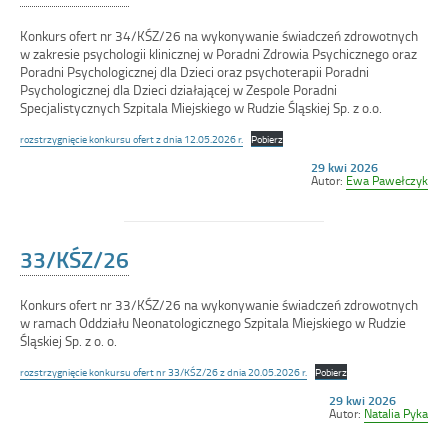
Konkurs ofert nr 34/KŚZ/26 na wykonywanie świadczeń zdrowotnych
w zakresie psychologii klinicznej w Poradni Zdrowia Psychicznego oraz
Poradni Psychologicznej dla Dzieci oraz psychoterapii Poradni
Psychologicznej dla Dzieci działającej w Zespole Poradni
Specjalistycznych Szpitala Miejskiego w Rudzie Śląskiej Sp. z o.o.
rozstrzygnięcie konkursu ofert z dnia 12.05.2026 r.
Pobierz
Opublikowano
29 kwi 2026
w
Autor:
Ewa Pawełczyk
dniu
33/KŚZ/26
Konkurs ofert nr 33/KŚZ/26 na wykonywanie świadczeń zdrowotnych
w ramach Oddziału Neonatologicznego Szpitala Miejskiego w Rudzie
Śląskiej Sp. z o. o.
rozstrzygnięcie konkursu ofert nr 33/KŚZ/26 z dnia 20.05.2026 r.
Pobierz
Opublikowano
29 kwi 2026
w
Autor:
Natalia Pyka
dniu