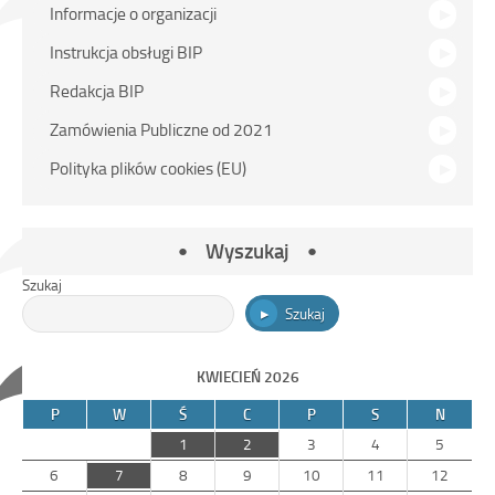
Menu
Informacje o organizacji
główne
Instrukcja obsługi BIP
Redakcja BIP
Zamówienia Publiczne od 2021
Polityka plików cookies (EU)
Wyszukaj
Szukaj
Szukaj
KWIECIEŃ 2026
P
W
Ś
C
P
S
N
1
2
3
4
5
6
7
8
9
10
11
12