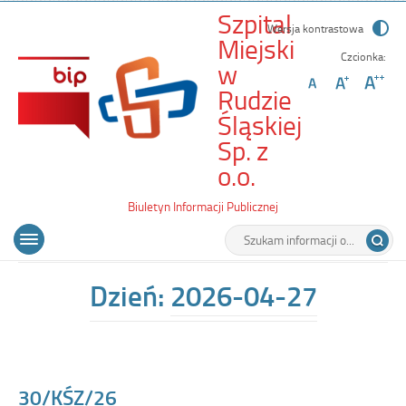
Szpital
Wersja kontrastowa
Miejski
Czcionka:
w
Rudzie
Śląskiej
Sp. z
-
o.o.
30/KŚZ/26
Biuletyn Informacji Publicznej
Wyszukiwarka
Tutaj
Menu
Otwórz
wpisz
główne
menu
szukaną
główne
frazę:
Dzień:
2026-04-27
30/KŚZ/26