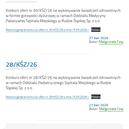
Konkurs ofert nr 30/KŚZ/26 na wykonywanie świadczeń zdrowotnych
w formie gotowości dyżurowej w ramach Oddziału Medycyny
Paliatywnej Szpitala Miejskiego w Rudzie Śląskiej Sp. z o.o.
Rozstrzygnięcie konkursu ofert nr 30/KŚZ/26 z dnia 15.05.2026 r.
Pobierz
Opublikowano
27 kwi 2026
w
Autor:
Małgorzata Czaj
dniu
28/KŚZ/26
Konkurs ofert nr 28/KŚZ/26 na wykonywanie świadczeń zdrowotnych
w ramach Oddziału Pediatrycznego Szpitala Miejskiego w Rudzie
Śląskiej Sp. z o.o.
Rozstrzygnięcie konkursu ofert nr 28/KŚZ/26 z dnia 15.05.2026 r.
Pobierz
Opublikowano
27 kwi 2026
w
Autor:
Małgorzata Czaj
dniu